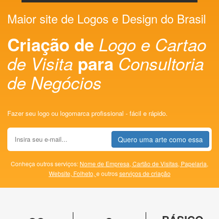
Maior site de Logos e Design do Brasil
Criação de
Logo e Cartao
de Visita
para
Consultoria
de Negócios
Fazer seu logo ou logomarca profissional - fácil e rápido.
Quero uma arte como essa
Conheça outros serviços:
Nome de Empresa,
Cartão de Visitas,
Papelaria,
Website,
Folheto,
e outros
serviços de criação