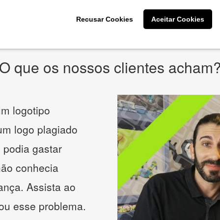
* Prometemos não compartilhar e utilizar seus dados para enviar
qualquer tipo de SPAM. Confira as
Políticas de Privacidade.
Recusar Cookies
Aceitar Cookies
O que os nossos clientes acham
m logotipo
 um logo plagiado
 podia gastar
não conhecia
ança. Assista ao
nou esse problema.