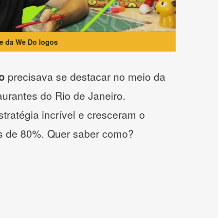
te da We Do logos
o
precisava se destacar no meio da
taurantes do Rio de Janeiro.
tratégia incrível e cresceram o
s de 80%. Quer saber como?