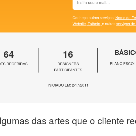
Conheça outros serviços:
Nome de Em
Website,
Folheto,
e outros
serviços de
64
16
BÁSIC
PLANO ESCOL
ES RECEBIDAS
DESIGNERS
PARTICIPANTES
INICIADO EM: 2/17/2011
lgumas das artes que o cliente r