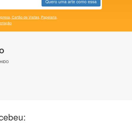
Quero uma arte como essa
presa,
Cartão de Visitas,
Papelaria,
 criação
O
HIDO
ecebeu: