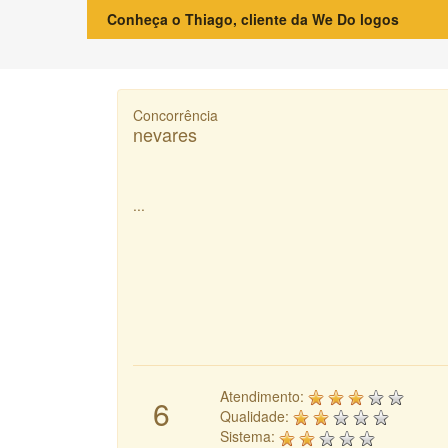
Conheça o Thiago, cliente da We Do logos
Concorrência
nevares
...
Atendimento:
6
Qualidade:
Sistema: