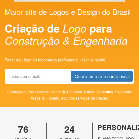
Maior site de Logos e Design do Brasil
Criação de
Logo
para
Construção & Engenharia
Fazer seu logo ou logomarca profissional - fácil e rápido.
Quero uma arte como essa
Conheça outros serviços:
Nome de Empresa,
Cartão de Visitas,
Papelaria,
Website,
Folheto,
e outros
serviços de criação
76
24
PERSONALI
PLANO ESCOLHIDO
OPÇÕES
DESIGNERS