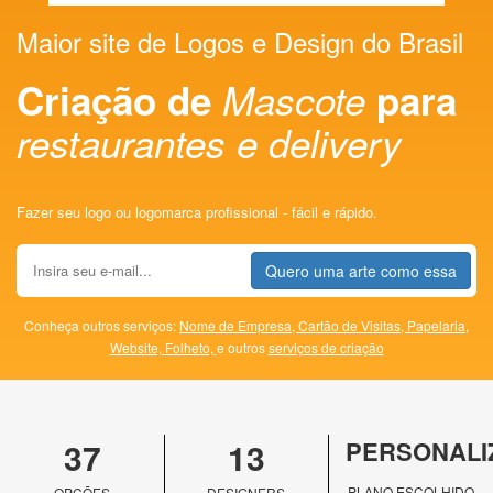
Maior site de Logos e Design do Brasil
Criação de
Mascote
para
restaurantes e delivery
Fazer seu logo ou logomarca profissional - fácil e rápido.
Quero uma arte como essa
Conheça outros serviços:
Nome de Empresa,
Cartão de Visitas,
Papelaria,
Website,
Folheto,
e outros
serviços de criação
37
13
PERSONALI
PLANO ESCOLHIDO
OPÇÕES
DESIGNERS