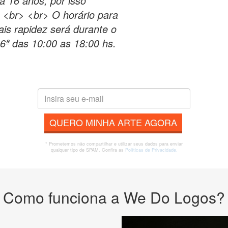
a 16 anos, por isso
 <br> <br> O horário para
s rapidez será durante o
 6ª das 10:00 as 18:00 hs.
QUERO MINHA ARTE AGORA
* Prometemos não compartilhar e utilizar seus dados para enviar
qualquer tipo de SPAM. Confira as
Políticas de Privacidade.
Como funciona a We Do Logos?