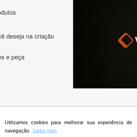
odutos
cê deseja na criação
es e peça
s melhores designers de logotipos online para criar a lo
Utilizamos cookies para melhorar sua experiência de
 banner, cartão de visita, folder, flyer, website e muito mai
navegação.
Saiba mais