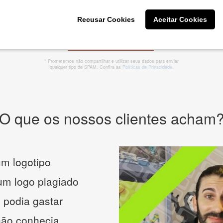
Recusar Cookies
Aceitar Cookies
CRIE SUA MARCA
* Prometemos não compartilhar e utilizar seus dados para enviar
qualquer tipo de SPAM. Confira as
Políticas de Privacidade.
O que os nossos clientes acham
m logotipo
 um logo plagiado
 podia gastar
não conhecia