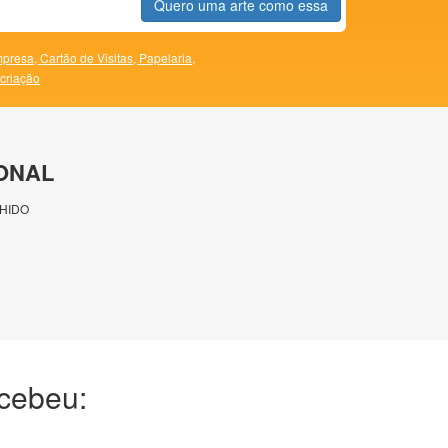
Quero uma arte como essa
presa,
Cartão de Visitas,
Papelaria,
 criação
ONAL
HIDO
ecebeu: