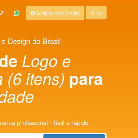
Entrar
Comprar Novo Projeto
 e Design do Brasil
 de
Logo e
 (6 itens)
para
idade
rca profissional - fácil e rápido.