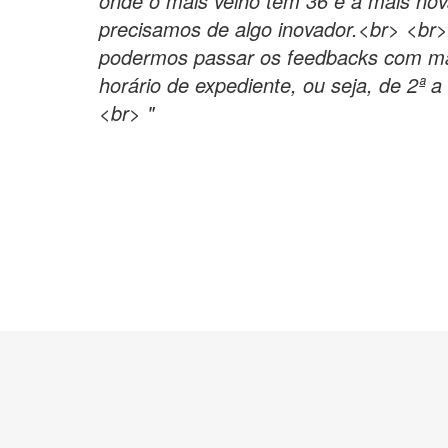
onde o mais velho tem 36 e a mais nov
precisamos de algo inovador.<br> <br>
podermos passar os feedbacks com mai
horário de expediente, ou seja, de 2ª a
<br> "