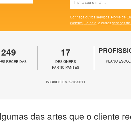
Conheça outros serviços:
Nome de Em
Website,
Folheto,
e outros
serviços de
249
17
PROFISSI
PLANO ESCOL
ES RECEBIDAS
DESIGNERS
PARTICIPANTES
INICIADO EM: 2/16/2011
lgumas das artes que o cliente r