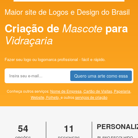
Maior site de Logos e Design do Brasil
Criação de
Mascote
para
Vidraçaria
Fazer seu logo ou logomarca profissional - fácil e rápido.
Quero uma arte como essa
Conheça outros serviços:
Nome de Empresa,
Cartão de Visitas,
Papelaria,
Website,
Folheto,
e outros
serviços de criação
54
11
PERSONALI
PLANO ESCOLHIDO
OPÇÕES
DESIGNERS