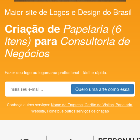
Maior site de Logos e Design do Brasil
Criação de
Papelaria (6
itens)
para
Consultoria de
Negócios
Fazer seu logo ou logomarca profissional - fácil e rápido.
Quero uma arte como essa
Conheça outros serviços:
Nome de Empresa,
Cartão de Visitas,
Papelaria,
Website,
Folheto,
e outros
serviços de criação