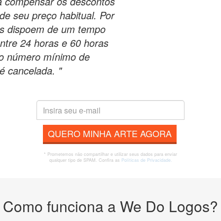
ra compensar os descontos
e seu preço habitual. Por
es dispoem de um tempo
 entre 24 horas e 60 horas
 o número mínimo de
 é cancelada. "
QUERO MINHA ARTE AGORA
* Prometemos não compartilhar e utilizar seus dados para enviar
qualquer tipo de SPAM. Confira as
Políticas de Privacidade.
Como funciona a We Do Logos?