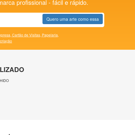
rca profissional - fácil e rápido.
Quero uma arte como essa
presa,
Cartão de Visitas,
Papelaria,
 criação
LIZADO
HIDO