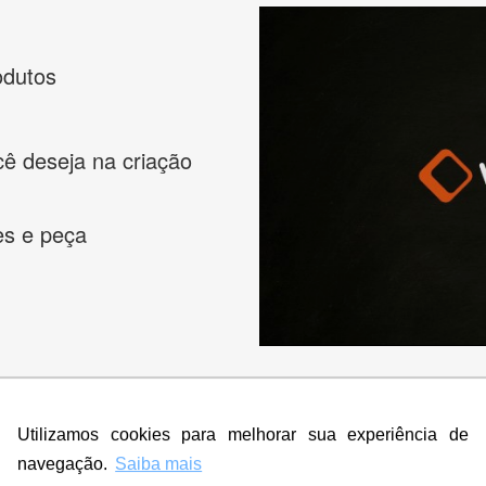
odutos
cê deseja na criação
es e peça
Utilizamos cookies para melhorar sua experiência de
s melhores designers de logotipos online para criar a lo
navegação.
Saiba mais
 banner, cartão de visita, folder, flyer, website e muito mai