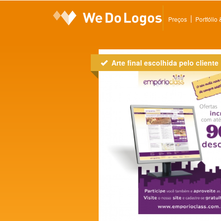
Preços
Portfólio
Arte final escolhida pelo cliente