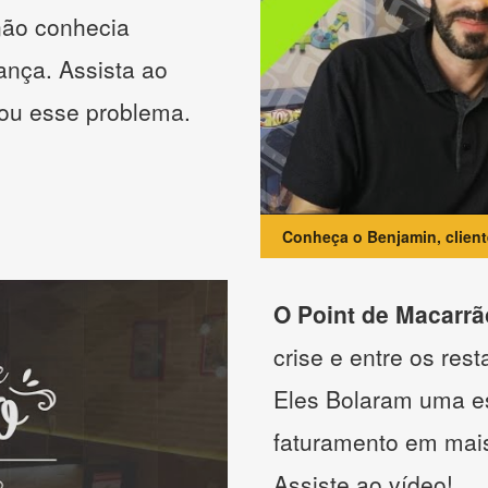
não conhecia
ança. Assista ao
nou esse problema.
Conheça o Benjamin, clien
O Point de Macarrã
crise e entre os res
Eles Bolaram uma es
faturamento em mai
Assiste ao vídeo!