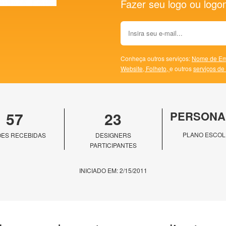
Fazer seu logo ou logoma
Conheça outros serviços:
Nome de Em
Website,
Folheto,
e outros
serviços de
57
23
PERSONA
PLANO ESCOL
ES RECEBIDAS
DESIGNERS
PARTICIPANTES
INICIADO EM: 2/15/2011