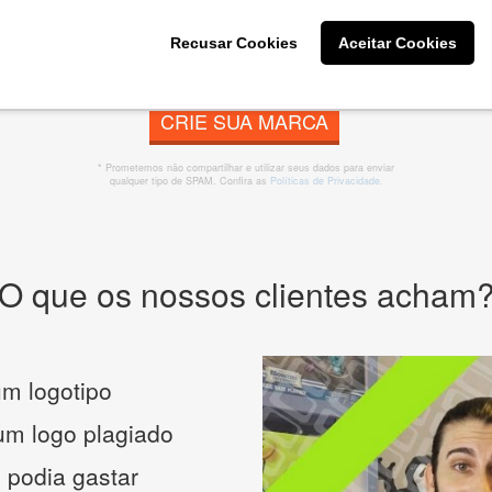
Recusar Cookies
Aceitar Cookies
CRIE SUA MARCA
* Prometemos não compartilhar e utilizar seus dados para enviar
qualquer tipo de SPAM. Confira as
Políticas de Privacidade.
O que os nossos clientes acham
m logotipo
 um logo plagiado
 podia gastar