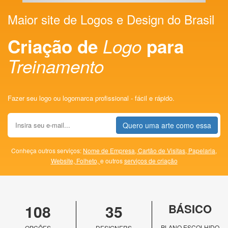
Maior site de Logos e Design do Brasil
Criação de
Logo
para
Treinamento
Fazer seu logo ou logomarca profissional - fácil e rápido.
Quero uma arte como essa
Conheça outros serviços:
Nome de Empresa,
Cartão de Visitas,
Papelaria,
Website,
Folheto,
e outros
serviços de criação
108
35
BÁSICO
PLANO ESCOLHIDO
OPÇÕES
DESIGNERS