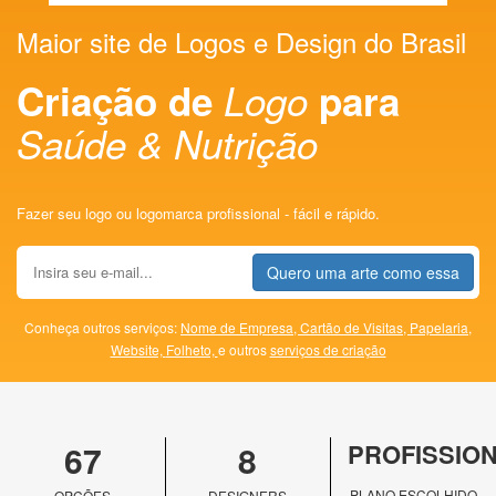
Maior site de Logos e Design do Brasil
Criação de
Logo
para
Saúde & Nutrição
Fazer seu logo ou logomarca profissional - fácil e rápido.
Quero uma arte como essa
Conheça outros serviços:
Nome de Empresa,
Cartão de Visitas,
Papelaria,
Website,
Folheto,
e outros
serviços de criação
67
8
PROFISSIO
PLANO ESCOLHIDO
OPÇÕES
DESIGNERS