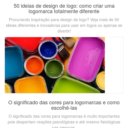
50 ideias de design de logo: como criar uma
logomarca totalmente diferente
Procurando inspiração para design de logo? Veja mais de 50
ideias diferentes e inovadoras para usar em logos ou apenas se
divertir!
O significado das cores para logomarcas e como
escolhê-las
O significado das cores para logomarcas é muito importantes
pois despertam reações psicológicas e até mesmo fisiológicas
nas pessoas.