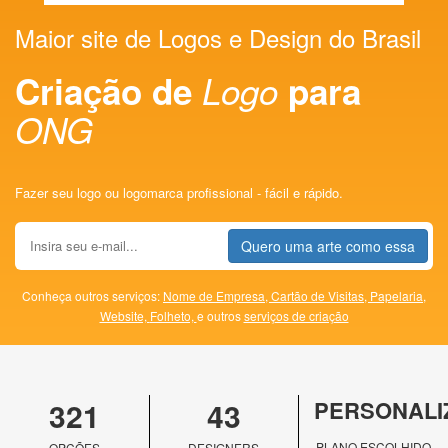
Maior site de Logos e Design do Brasil
Criação de
Logo
para
ONG
Fazer seu logo ou logomarca profissional - fácil e rápido.
Quero uma arte como essa
Conheça outros serviços:
Nome de Empresa,
Cartão de Visitas,
Papelaria,
Website,
Folheto,
e outros
serviços de criação
321
43
PERSONALI
PLANO ESCOLHIDO
OPÇÕES
DESIGNERS