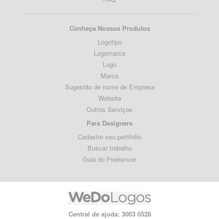
Conheça Nossos Produtos
Logotipo
Logomarca
Logo
Marca
Sugestão de nome de Empresa
Website
Outros Serviços
Para Designers
Cadastre seu portifólio
Buscar trabalho
Guia do Freelancer
Central de ajuda: 3003 0528