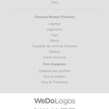
FAQ
Conheça Nossos Produtos
Logotipo
Logomarca
Logo
Marca
Sugestão de nome de Empresa
Website
Outros Serviços
Para Designers
Cadastre seu portifólio
Buscar trabalho
Guia do Freelancer