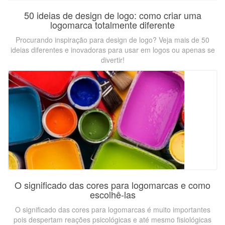
50 ideias de design de logo: como criar uma
logomarca totalmente diferente
Procurando inspiração para design de logo? Veja mais de 50
ideias diferentes e inovadoras para usar em logos ou apenas se
divertir!
O significado das cores para logomarcas e como
escolhê-las
O significado das cores para logomarcas é muito importantes
pois despertam reações psicológicas e até mesmo fisiológicas