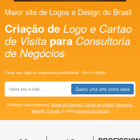
Maior site de Logos e Design do Brasil
Criação de
Logo e Cartao
de Visita
para
Consultoria
de Negócios
Fazer seu logo ou logomarca profissional - fácil e rápido.
Quero uma arte como essa
Conheça outros serviços:
Nome de Empresa,
Cartão de Visitas,
Papelaria,
Website,
Folheto,
e outros
serviços de criação