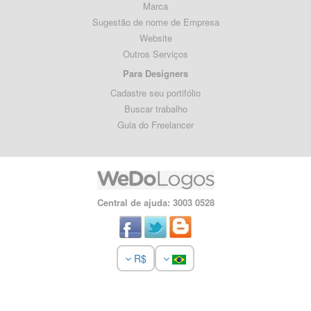
Marca
Sugestão de nome de Empresa
Website
Outros Serviços
Para Designers
Cadastre seu portifólio
Buscar trabalho
Guia do Freelancer
Central de ajuda: 3003 0528
R$