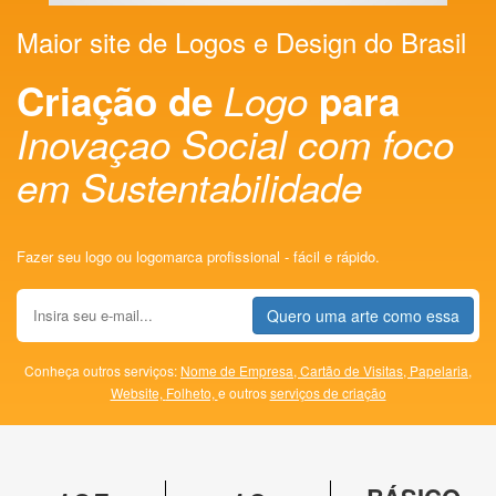
Maior site de Logos e Design do Brasil
Criação de
Logo
para
Inovaçao Social com foco
em Sustentabilidade
Fazer seu logo ou logomarca profissional - fácil e rápido.
Quero uma arte como essa
Conheça outros serviços:
Nome de Empresa,
Cartão de Visitas,
Papelaria,
Website,
Folheto,
e outros
serviços de criação