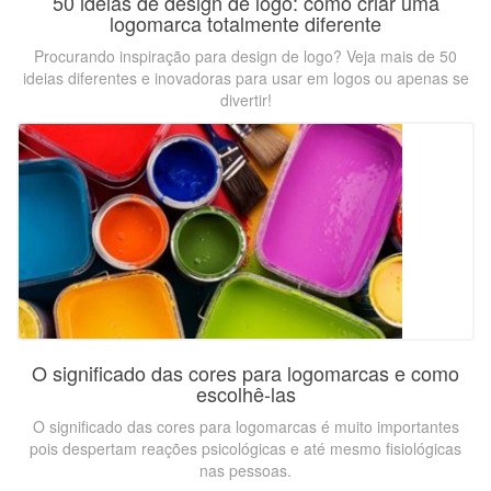
50 ideias de design de logo: como criar uma
logomarca totalmente diferente
Procurando inspiração para design de logo? Veja mais de 50
ideias diferentes e inovadoras para usar em logos ou apenas se
divertir!
O significado das cores para logomarcas e como
escolhê-las
O significado das cores para logomarcas é muito importantes
pois despertam reações psicológicas e até mesmo fisiológicas
nas pessoas.