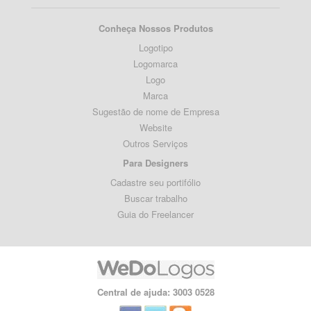
Conheça Nossos Produtos
Logotipo
Logomarca
Logo
Marca
Sugestão de nome de Empresa
Website
Outros Serviços
Para Designers
Cadastre seu portifólio
Buscar trabalho
Guia do Freelancer
Central de ajuda: 3003 0528