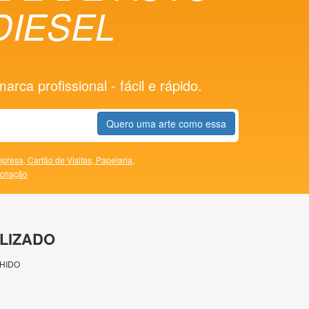
DIESEL
rca profissional - fácil e rápido.
Quero uma arte como essa
presa,
Cartão de Visitas,
Papelaria,
 criação
LIZADO
HIDO