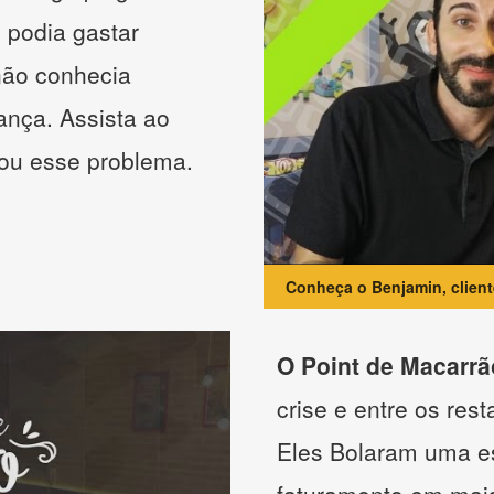
 podia gastar
não conhecia
ança. Assista ao
nou esse problema.
Conheça o Benjamin, clien
O Point de Macarrã
crise e entre os res
Eles Bolaram uma es
faturamento em mai