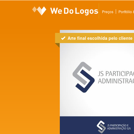
Preços
Portfólio
Arte final escolhida pelo cliente