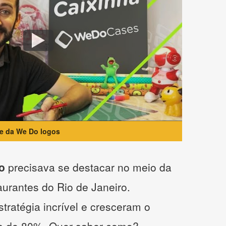
te da We Do logos
o
precisava se destacar no meio da
taurantes do Rio de Janeiro.
tratégia incrível e cresceram o
s de 80%. Quer saber como?