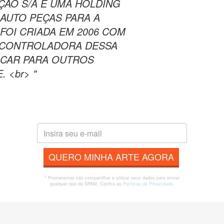
AÇAO S/A É UMA HOLDING
AUTO PEÇAS PARA A
 FOI CRIADA EM 2006 COM
AL CONTROLADORA DESSA
FICAR PARA OUTROS
 <br> "
QUERO MINHA ARTE AGORA
* Prometemos não compartilhar e utilizar seus dados para enviar
qualquer tipo de SPAM. Confira as
Políticas de Privacidade.