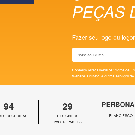
PEÇAS 
Fazer seu logo ou logoma
Conheça outros serviços:
Nome de Em
Website,
Folheto,
e outros
serviços de
94
29
PERSONA
PLANO ESCOL
ES RECEBIDAS
DESIGNERS
PARTICIPANTES