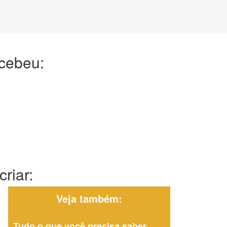
ecebeu:
riar:
Veja também:
Tudo o que você precisa saber