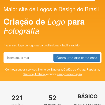
Maior site de Logos e Design do Brasil
Criação de
Logo
para
Fotografia
Fazer seu logo ou logomarca profissional - fácil e rápido.
Quero uma arte como essa
Conheça outros serviços:
Nome de Empresa,
Cartão de Visitas,
Papelaria,
Website,
Folheto,
e outros
serviços de criação
221
52
BÁSICO
PLANO ESCOLHIDO
OPÇÕES
DESIGNERS