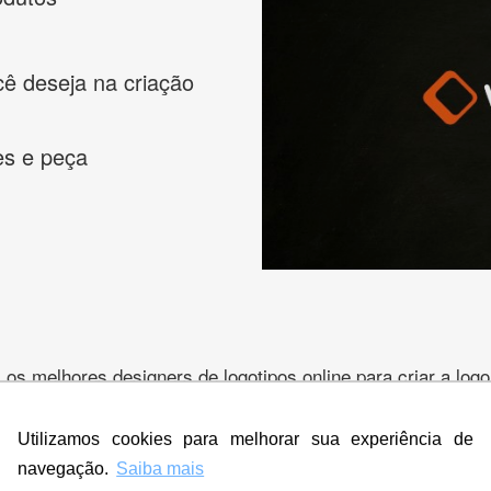
cê deseja na criação
es e peça
s melhores designers de logotipos online para criar a lo
 banner, cartão de visita, folder, flyer, website e muito mai
Utilizamos cookies para melhorar sua experiência de
navegação.
Saiba mais