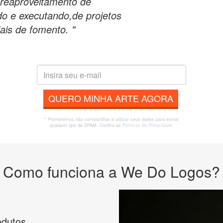
 reaproveitamento de
ndo e executando,de projetos
ais de fomento. "
QUERO MINHA ARTE AGORA
* Prometemos não compartilhar e utilizar seus dados para enviar
qualquer tipo de SPAM. Confira as
Políticas de Privacidade.
Como funciona a We Do Logos?
odutos