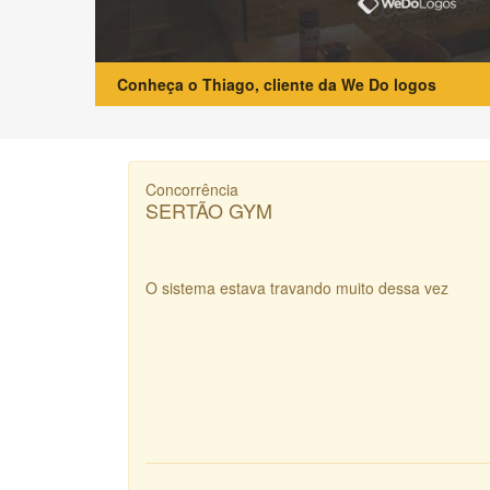
Conheça o Thiago, cliente da We Do logos
Concorrência
SERTÃO GYM
O sistema estava travando muito dessa vez