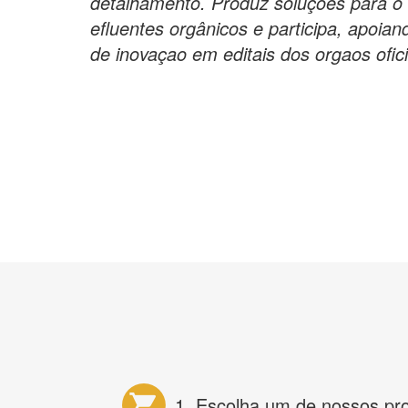
detalhamento. Produz soluçoes para o
efluentes orgânicos e participa, apoia
de inovaçao em editais dos orgaos ofici
1. Escolha um de nossos pr