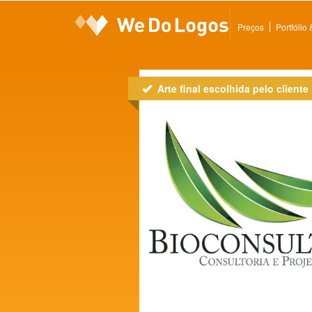
Preços
Portfólio
Arte final escolhida pelo cliente