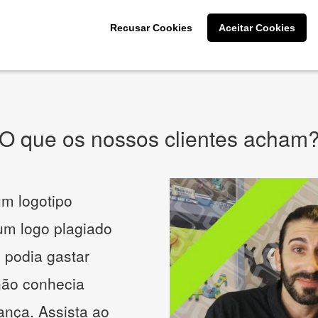
CRIE SUA MARCA
Recusar Cookies
Aceitar Cookies
* Prometemos não compartilhar e utilizar seus dados para enviar
qualquer tipo de SPAM. Confira as
Políticas de Privacidade.
O que os nossos clientes acham
m logotipo
 um logo plagiado
 podia gastar
não conhecia
ança. Assista ao