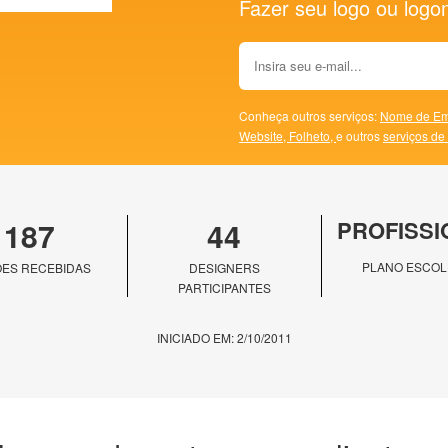
Fazer seu logo ou logoma
Conheça outros serviços:
Nome de Em
Website,
Folheto,
e outros
serviços de
187
44
PROFISSI
PLANO ESCOL
ES RECEBIDAS
DESIGNERS
PARTICIPANTES
INICIADO EM: 2/10/2011