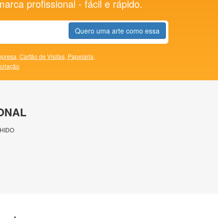
rca profissional - fácil e rápido.
Quero uma arte como essa
presa,
Cartão de Visitas,
Papelaria,
 criação
ONAL
HIDO