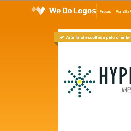
Preços
Portfólio
Arte final escolhida pelo cliente