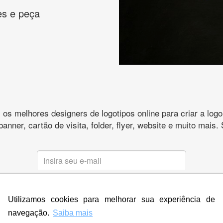
es e peça
s melhores designers de logotipos online para criar a lo
 banner, cartão de visita, folder, flyer, website e muito mai
CRIE SUA MARCA
Utilizamos cookies para melhorar sua experiência de
* Prometemos não compartilhar e utilizar seus dados para enviar
qualquer tipo de SPAM. Confira as
Políticas de Privacidade.
navegação.
Saiba mais