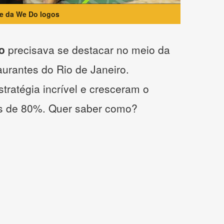
te da We Do logos
o
precisava se destacar no meio da
taurantes do Rio de Janeiro.
tratégia incrível e cresceram o
s de 80%. Quer saber como?