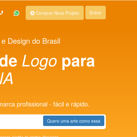
Entrar
Comprar Novo Projeto
 e Design do Brasil
 de
Logo
para
NA
rca profissional - fácil e rápido.
Quero uma arte como essa
presa,
Cartão de Visitas,
Papelaria,