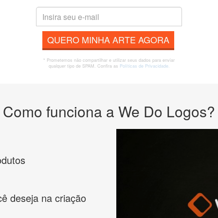
QUERO MINHA ARTE AGORA
* Prometemos não compartilhar e utilizar seus dados para enviar
qualquer tipo de SPAM. Confira as
Políticas de Privacidade.
Como funciona a We Do Logos?
odutos
cê deseja na criação