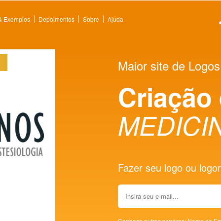
 & Exemplos
Depoimentos
Sobre
Ajuda
Maior site de Logos
Criação
MEDICI
Fazer seu logo ou logoma
Conheça outros serviços:
Nome de Em