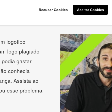
Recusar Cookies
Aceitar Cookies
O que os nossos clientes acham
m logotipo
 um logo plagiado
 podia gastar
não conhecia
ança. Assista ao
nou esse problema.