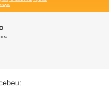
 criação
O
HIDO
ecebeu: