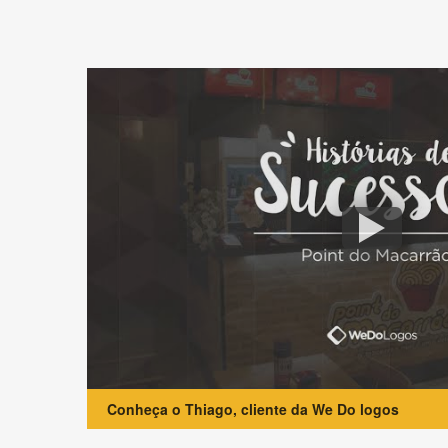
Conheça o Thiago, cliente da We Do logos