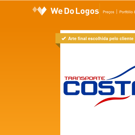
Preços
Portfólio
Arte final escolhida pelo cliente