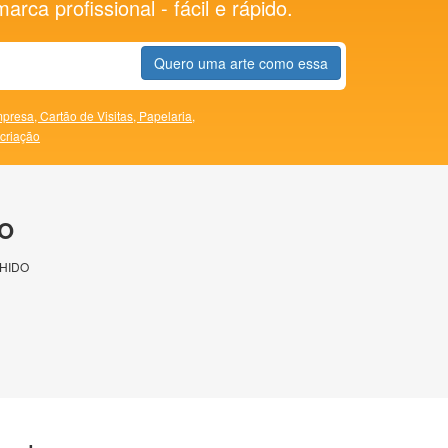
rca profissional - fácil e rápido.
Quero uma arte como essa
presa,
Cartão de Visitas,
Papelaria,
 criação
O
HIDO