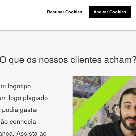
CRIE SUA MARCA
Recusar Cookies
Aceitar Cookies
* Prometemos não compartilhar e utilizar seus dados para enviar
qualquer tipo de SPAM. Confira as
Políticas de Privacidade.
O que os nossos clientes acham
m logotipo
 um logo plagiado
 podia gastar
não conhecia
ança. Assista ao