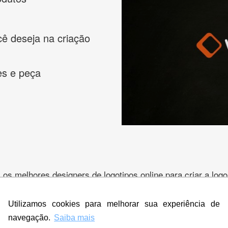
cê deseja na criação
es e peça
s melhores designers de logotipos online para criar a lo
 banner, cartão de visita, folder, flyer, website e muito mai
Utilizamos cookies para melhorar sua experiência de
navegação.
Saiba mais