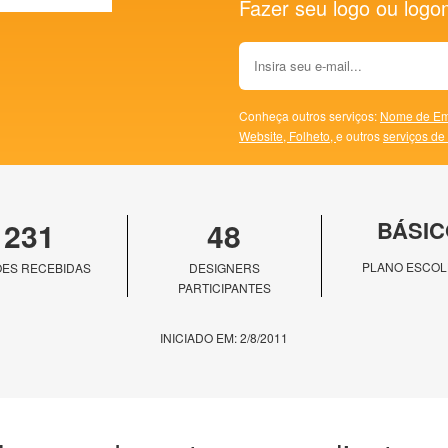
Fazer seu logo ou logoma
Conheça outros serviços:
Nome de Em
Website,
Folheto,
e outros
serviços de
231
48
BÁSIC
PLANO ESCOL
ES RECEBIDAS
DESIGNERS
PARTICIPANTES
INICIADO EM: 2/8/2011