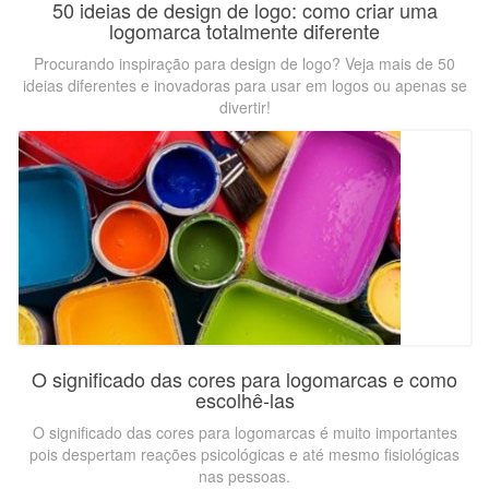
50 ideias de design de logo: como criar uma
logomarca totalmente diferente
Procurando inspiração para design de logo? Veja mais de 50
ideias diferentes e inovadoras para usar em logos ou apenas se
divertir!
O significado das cores para logomarcas e como
escolhê-las
O significado das cores para logomarcas é muito importantes
pois despertam reações psicológicas e até mesmo fisiológicas
nas pessoas.