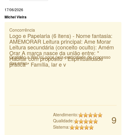
17/06/2026
Michel Vieira
Concorrência
Logo e Papelaria (6 itens) - Nome fantasia:
AMEMORAR Leitura principal: Ame Morar
Leitura secundária (conceito oculto): Amém
Orar A marca nasce da união entre: *
Gratidão a WeDoLogos pela praticidade do processo
Habitar com propósito * Espiritualidade
das artes.
prática * Família, lar e v
Atendimento:
9
Qualidade:
Sistema: