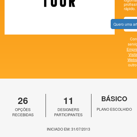
profissi
rápido.
Quero uma ar
Con
servi
Empr
Visit
Websi
outr
26
11
BÁSICO
PLANO ESCOLHIDO
OPÇÕES
DESIGNERS
RECEBIDAS
PARTICIPANTES
INICIADO EM: 31/07/2013