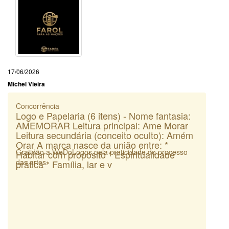
17/06/2026
Michel Vieira
Concorrência
Logo e Papelaria (6 itens) - Nome fantasia:
AMEMORAR Leitura principal: Ame Morar
Leitura secundária (conceito oculto): Amém
Orar A marca nasce da união entre: *
Gratidão a WeDoLogos pela praticidade do processo
Habitar com propósito * Espiritualidade
das artes.
prática * Família, lar e v