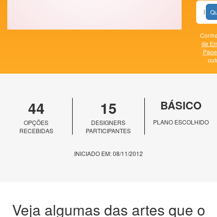
Qu
Conhe
de E
Papel
out
44
15
BÁSICO
PLANO ESCOLHIDO
OPÇÕES
DESIGNERS
RECEBIDAS
PARTICIPANTES
INICIADO EM: 08/11/2012
Veja algumas das artes que o