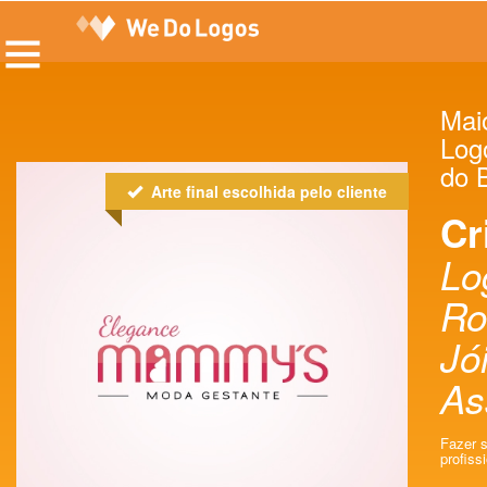
Maio
Log
do B
Arte final escolhida pelo cliente
Cr
Lo
Ro
Jó
As
Fazer 
profissi