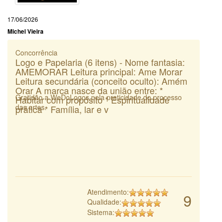
17/06/2026
Michel Vieira
Concorrência
Logo e Papelaria (6 itens) - Nome fantasia:
AMEMORAR Leitura principal: Ame Morar
Leitura secundária (conceito oculto): Amém
Orar A marca nasce da união entre: *
Gratidão a WeDoLogos pela praticidade do processo
Habitar com propósito * Espiritualidade
das artes.
prática * Família, lar e v
Atendimento:
9
Qualidade:
Sistema: