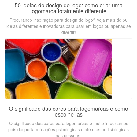
50 ideias de design de logo: como criar uma
logomarca totalmente diferente
Procurando inspiração para design de logo? Veja mais de 50
ideias diferentes e inovadoras para usar em logos ou apenas se
divertir!
O significado das cores para logomarcas e como
escolhê-las
O significado das cores para logomarcas é muito importantes
pois despertam reações psicológicas e até mesmo fisiológicas
nas pessoas.