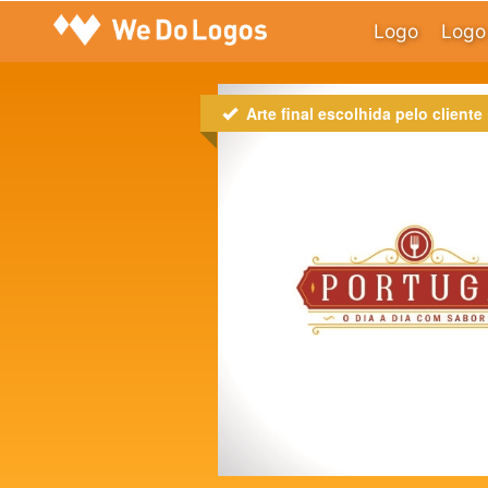
Logo
Logo 
Arte final escolhida pelo cliente