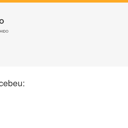
O
HIDO
ecebeu: