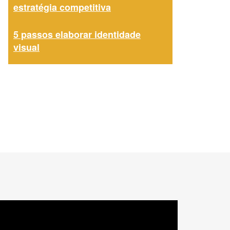
estratégia competitiva
5 passos elaborar identidade
visual