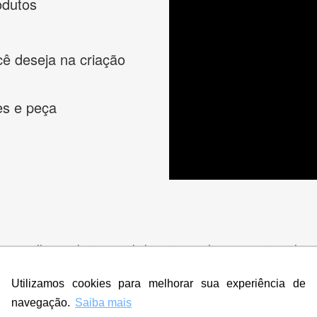
odutos
cê deseja na criação
es e peça
s melhores designers de logotipos online para criar a lo
 banner, cartão de visita, folder, flyer, website e muito mai
Utilizamos cookies para melhorar sua experiência de
navegação.
Saiba mais