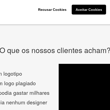
CRIE SUA MARCA
Recusar Cookies
Aceitar Cookies
* Prometemos não compartilhar e utilizar seus dados para enviar
qualquer tipo de SPAM. Confira as
Políticas de Privacidade.
O que os nossos clientes acham
 logotipo
um logo plagiado
podia gastar milhares
cia nenhum designer