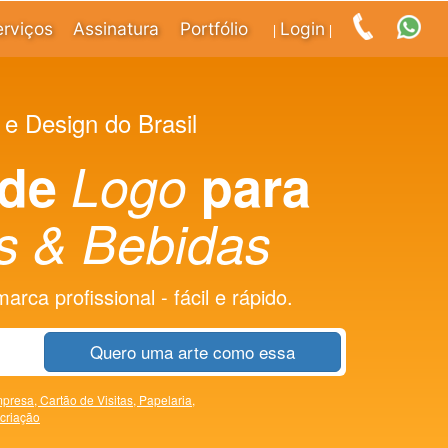
erviços
Assinatura
Portfólio
Login
|
|
 e Design do Brasil
 de
Logo
para
s & Bebidas
rca profissional - fácil e rápido.
Quero uma arte como essa
presa,
Cartão de Visitas,
Papelaria,
 criação