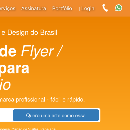
erviços
Assinatura
Portfólio
Login
|
|
 e Design do Brasil
 de
Flyer /
para
io
rca profissional - fácil e rápido.
Quero uma arte como essa
presa,
Cartão de Visitas,
Papelaria,