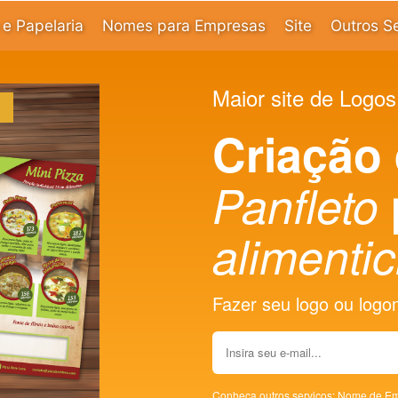
e Papelaria
Nomes para Empresas
Site
Outros S
Maior site de Logos
Criação
Panfleto
alimentic
Fazer seu logo ou logoma
Conheça outros serviços:
Nome de Em