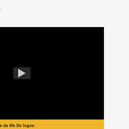
?
te da We Do logos