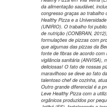
da alimentação saudável, incl
congresso graças ao trabalho 
Healthy Pizza e a Universidade
(UNIRIO). O trabalho foi public
de nutrição (CONBRAN, 2012), 
formulações de pizzas com pro
que algumas das pizzas da Bem
fonte de fibras de acordo com
vigilância sanitária (ANVISA),
deliciosas! O fato de nossas p
maravilhoso se deve ao fato d
talentoso chef de cozinha, atu
Outro grande diferencial é a 
Leve Healthy Pizza com a utili
orgânicos produzidos por pequ
Jetibá (ES), fortalecendo e i