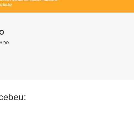
 criação
O
HIDO
ecebeu: