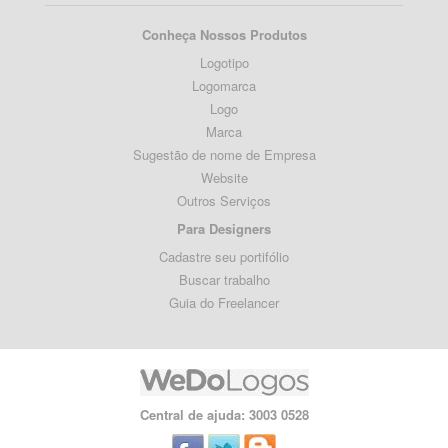
Conheça Nossos Produtos
Logotipo
Logomarca
Logo
Marca
Sugestão de nome de Empresa
Website
Outros Serviços
Para Designers
Cadastre seu portifólio
Buscar trabalho
Guia do Freelancer
Central de ajuda: 3003 0528