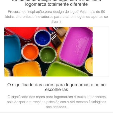
logomarca totalmente diferente
Procurando inspiração para design de logo? Veja mais de 50
ideias diferentes e inovadoras para usar em logos ou apenas se
divertir!
O significado das cores para logomarcas e como
escolhê-las
O significado das cores para logomarcas é muito importantes
pois despertam reações psicológicas e até mesmo fisiológicas
nas pessoas.