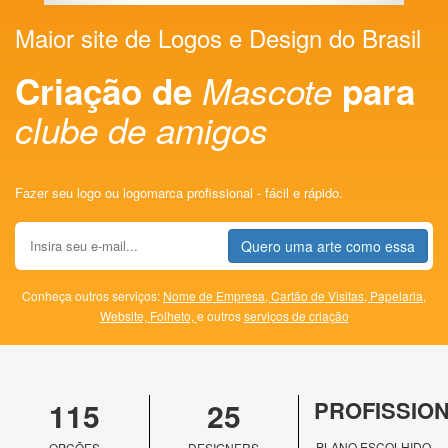
Maior site de Logos e Design do Brasil
Criação de
Mascote
para
clube de amigos
Fazer seu logo ou logomarca profissional - fácil e rápido.
Quero uma arte como essa
Conheça outros serviços:
Nome de Empresa,
Cartão de Visitas,
Papelaria,
Website,
Folheto,
e outros
serviços de criação
115
25
PROFISSIO
PLANO ESCOLHIDO
OPÇÕES
DESIGNERS