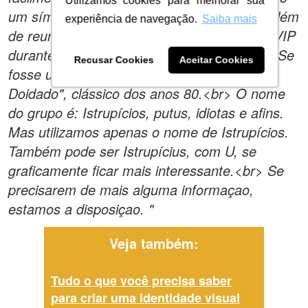
Utilizamos cookies para melhorar sua
um símbolo para eventos VIP. Essa turma além
experiência de navegação.
Saiba mais
de reunioes mensais, realizam duas festas VIP
durante o ano na cidade de Belo Horizonte. Se
Recusar Cookies
Aceitar Cookies
fosse um filme, seria "Curtindo a Vida a
Doidado", clássico dos anos 80.<br> O nome
do grupo é: Istrupícios, putus, idiotas e afins.
Mas utilizamos apenas o nome de Istrupícios.
Também pode ser Istrupícius, com U, se
graficamente ficar mais interessante.<br> Se
precisarem de mais alguma informaçao,
estamos a disposiçao. "
Veja também:
Tudo o que você precisa saber
para criar uma identidade visual