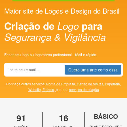
Maior site de Logos e Design do Brasil
Criação de
Logo
para
Segurança & Vigilância
Fazer seu logo ou logomarca profissional - fácil e rápido.
Quero uma arte como essa
Conheça outros serviços:
Nome de Empresa,
Cartão de Visitas,
Papelaria,
Website,
Folheto,
e outros
serviços de criação
91
16
BÁSICO
PLANO ESCOLHIDO
OPÇÕES
DESIGNERS