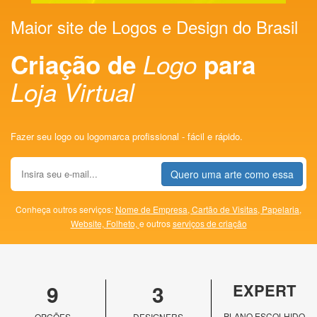
Maior site de Logos e Design do Brasil
Criação de
Logo
para
Loja Virtual
Fazer seu logo ou logomarca profissional - fácil e rápido.
Quero uma arte como essa
Conheça outros serviços:
Nome de Empresa,
Cartão de Visitas,
Papelaria,
Website,
Folheto,
e outros
serviços de criação
9
3
EXPERT
PLANO ESCOLHIDO
OPÇÕES
DESIGNERS