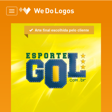
Toggle
navigation
Arte final escolhida pelo cliente