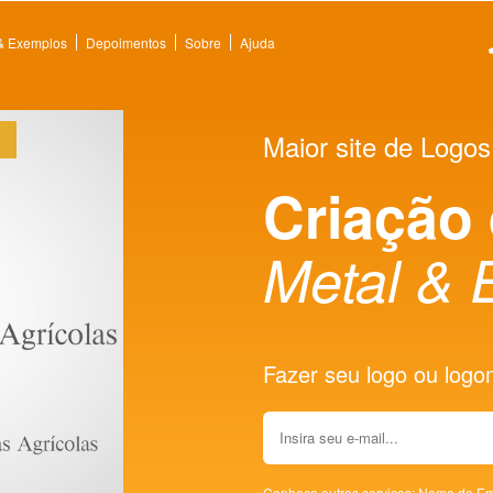
 & Exemplos
Depoimentos
Sobre
Ajuda
Maior site de Logos
Criação
Metal & 
Fazer seu logo ou logoma
Conheça outros serviços:
Nome de Em