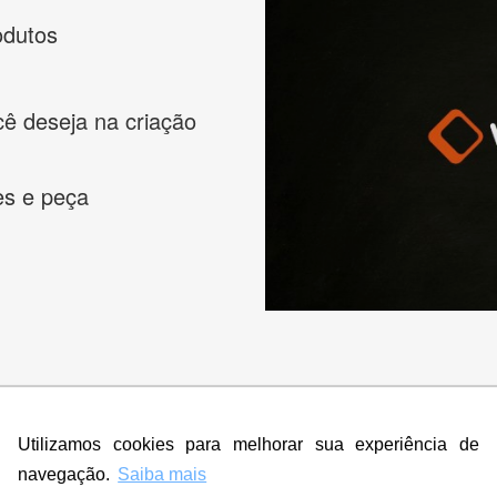
odutos
cê deseja na criação
es e peça
s melhores designers de logotipos online para criar a lo
 banner, cartão de visita, folder, flyer, website e muito mai
Utilizamos cookies para melhorar sua experiência de
navegação.
Saiba mais