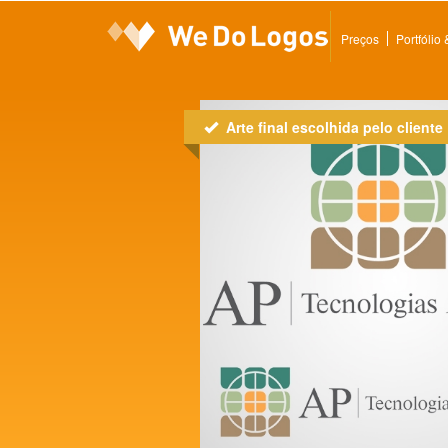
Preços
Portfólio
Arte final escolhida pelo cliente