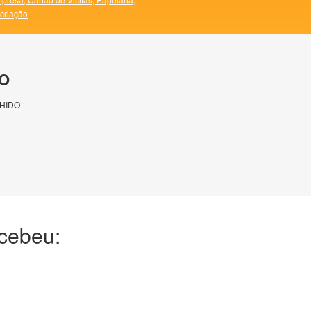
 criação
O
HIDO
ecebeu: