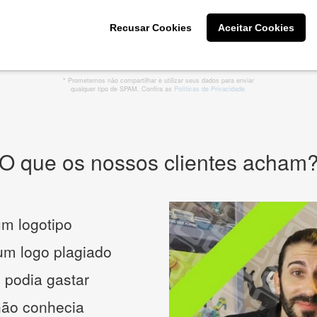
Recusar Cookies
Aceitar Cookies
CRIE SUA MARCA
* Prometemos não compartilhar e utilizar seus dados para enviar
qualquer tipo de SPAM. Confira as
Políticas de Privacidade.
O que os nossos clientes acham
m logotipo
 um logo plagiado
 podia gastar
não conhecia