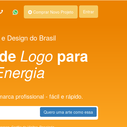
Entrar
Comprar Novo Projeto
 e Design do Brasil
 de
Logo
para
Energia
rca profissional - fácil e rápido.
Quero uma arte como essa
presa,
Cartão de Visitas,
Papelaria,