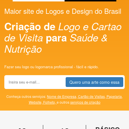
Maior site de Logos e Design do Brasil
Criação de
Logo e Cartao
de Visita
para
Saúde &
Nutrição
Fazer seu logo ou logomarca profissional - fácil e rápido.
Quero uma arte como essa
Conheça outros serviços:
Nome de Empresa,
Cartão de Visitas,
Papelaria,
Website,
Folheto,
e outros
serviços de criação