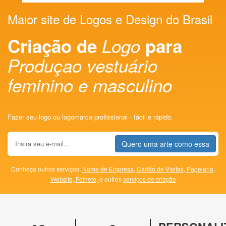
Maior site de Logos e Design do Brasil
Criação de
Logo
para
Produçao vestuário
feminino e masculino
Fazer seu logo ou logomarca profissional - fácil e rápido.
Quero uma arte como essa
Conheça outros serviços:
Nome de Empresa,
Cartão de Visitas,
Papelaria,
Website,
Folheto,
e outros
serviços de criação