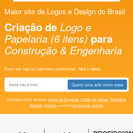
Maior site de Logos e Design do Brasil
Criação de
Logo e
Papelaria (6 itens)
para
Construção & Engenharia
Fazer seu logo ou logomarca profissional - fácil e rápido.
Quero uma arte como essa
Conheça outros serviços:
Nome de Empresa,
Cartão de Visitas,
Papelaria,
Website,
Folheto,
e outros
serviços de criação