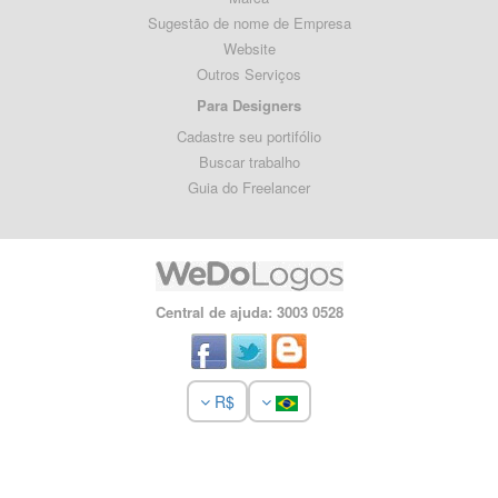
Sugestão de nome de Empresa
Website
Outros Serviços
Para Designers
Cadastre seu portifólio
Buscar trabalho
Guia do Freelancer
Central de ajuda: 3003 0528
R$