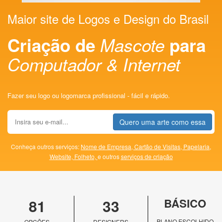
Maior site de Logos e Design do Brasil
Criação de
Mascote
para
Computador & Internet
Fazer seu logo ou logomarca profissional - fácil e rápido.
Quero uma arte como essa
Conheça outros serviços:
Nome de Empresa,
Cartão de Visitas,
Papelaria,
Website,
Folheto,
e outros
serviços de criação
81
33
BÁSICO
PLANO ESCOLHIDO
OPÇÕES
DESIGNERS