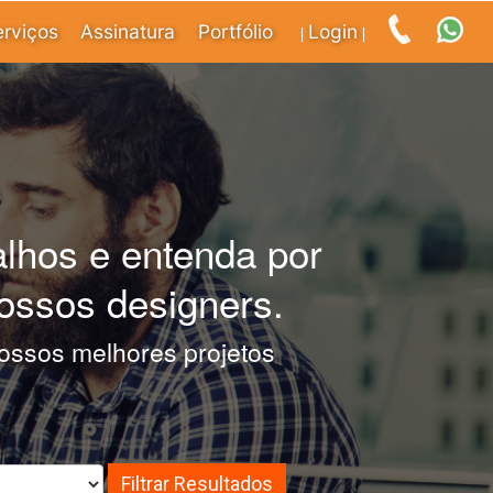
erviços
Assinatura
Portfólio
Login
|
|
alhos e entenda por
ossos designers.
 nossos melhores projetos
Filtrar Resultados