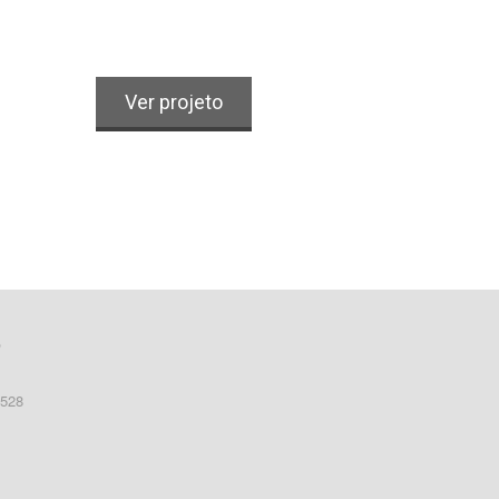
Logo e Rótulo
Alimentos & Bebidas
Ver projeto
o
0528