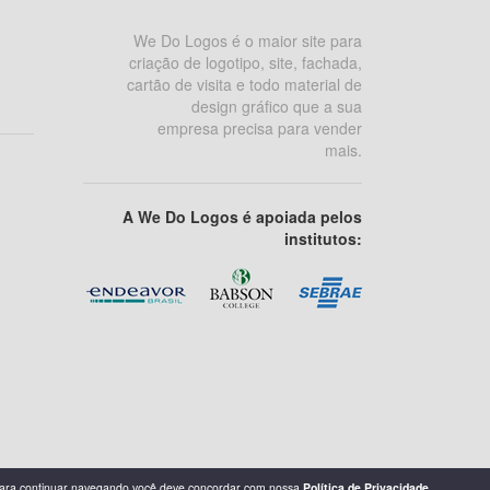
We Do Logos é o maior site para
criação de logotipo, site, fachada,
cartão de visita e todo material de
design gráfico que a sua
empresa precisa para vender
mais.
A We Do Logos é apoiada pelos
institutos: