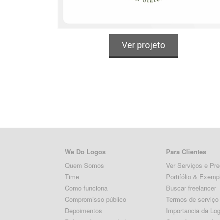
Logo
Alimentos & Bebidas
Ver projeto
We Do Logos
Para Clientes
Quem Somos
Ver Serviços e Pr
Time
Portifólio & Exemp
Como funciona
Buscar freelancer
Compromisso público
Termos de serviço
Depoimentos
Importancia da Lo