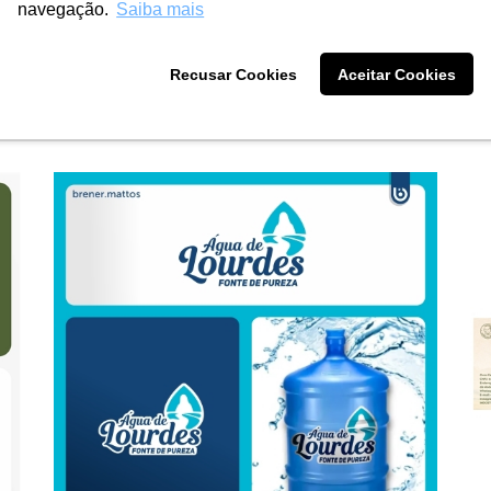
navegação.
Saiba mais
Logo
Recusar Cookies
Aceitar Cookies
Alimentos & Bebidas
Ver projeto
Agua de lourdes