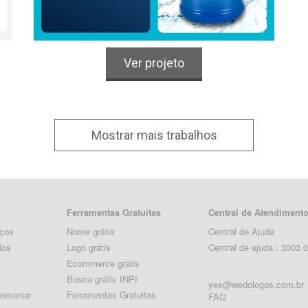
Logo
Alimentos & Bebidas
Ver projeto
Mostrar mais trabalhos
Ferramentas Gratuitas
Central de Atendiment
eços
Nome grátis
Central de Ajuda
los
Logo grátis
Central de ajuda : 3003 
Ecommerce grátis
Busca grátis INPI
yes@wedologos.com.br
gomarca
Ferramentas Gratuitas
FAQ