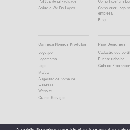
Politica de privacidade
Como fazer um Log
Sobre a We Do Logos
Como criar Logo p
empresa
Blog
Conheça Nossos Produtos
Para Designers
Logotipo
Cadastre seu portif
Logomarca
Buscar trabalho
Logo
Guia do Freelance
Marca
Sugestão de nome de
Empresa
Website
Outros Serviços