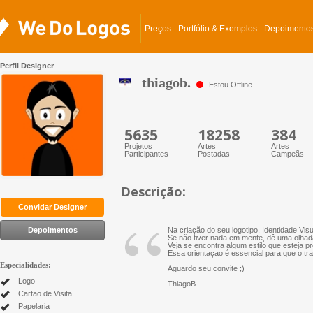
Preços
Portfólio & Exemplos
Depoimento
Perfil Designer
thiagob.
Estou Offline
5635
18258
384
Projetos
Artes
Artes
Participantes
Postadas
Campeãs
Descrição:
“
Convidar Designer
Depoimentos
Na criação do seu logotipo, Identidade Vis
Se não tiver nada em mente, dê uma olhada
Veja se encontra algum estilo que esteja p
Essa orientaçao é essencial para que o tr
Especialidades:
Aguardo seu convite ;)
Logo
ThiagoB
Cartao de Visita
Papelaria