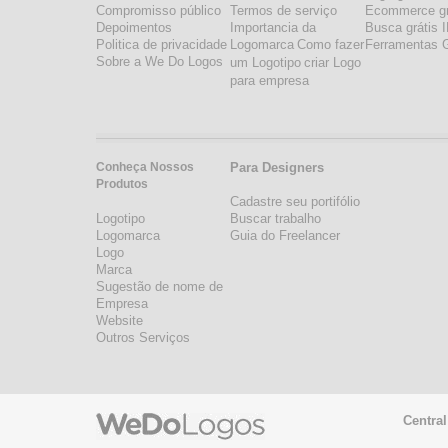
Compromisso público
Termos de serviço
Ecommerce gr
Depoimentos
Importancia da
Busca grátis 
Politica de privacidade
Logomarca
Como fazer
Ferramentas G
Sobre a We Do Logos
um Logotipo
criar Logo
para empresa
Conheça Nossos
Para Designers
Produtos
Cadastre seu portifólio
Logotipo
Buscar trabalho
Logomarca
Guia do Freelancer
Logo
Marca
Sugestão de nome de
Empresa
Website
Outros Serviços
Central