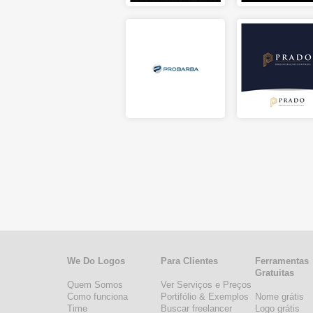
We Do Logos
Para Clientes
Ferramentas
Gratuitas
Quem Somos
Ver Serviços e Preços
Como funciona
Portifólio & Exemplos
Nome grátis
Time
Buscar freelancer
Logo grátis