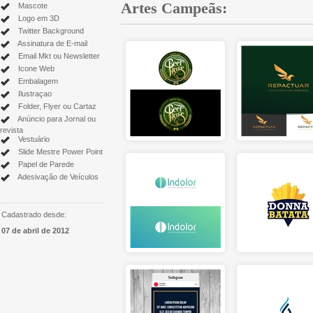
Artes Campeãs:
Mascote
Logo em 3D
Twitter Background
Assinatura de E-mail
Email Mkt ou Newsletter
Icone Web
Embalagem
Ilustraçao
Folder, Flyer ou Cartaz
Anúncio para Jornal ou
revista
Vestuário
Slide Mestre Power Point
Papel de Parede
Adesivação de Veículos
Cadastrado desde:
07 de abril de 2012