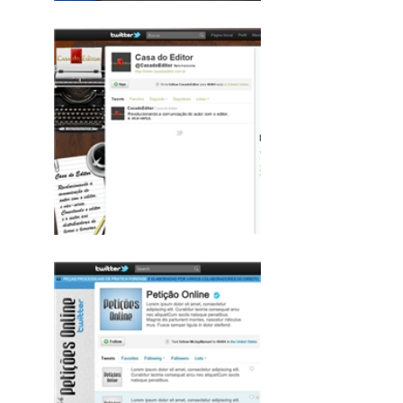
Mostrar mais trabalhos
WeDoLogos na mídia