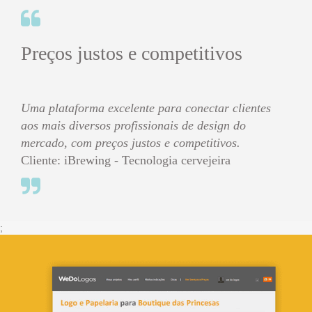
;
O poder está em suas mãos!
Converse com os designers