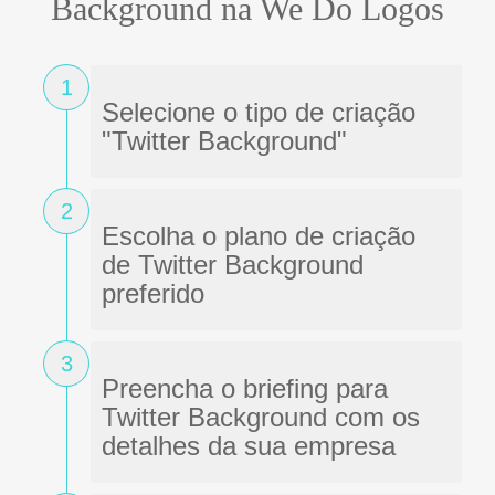
3
Preencha o briefing para
Twitter Background com os
detalhes da sua empresa
4
Receba várias criações de
Twitter Background
profissional para você
escolher
5
Baixe a arte final do Twitter
Background em Corel,
Ilustrator, PDF ou JPG para
enviar a gráfica ou usar nas