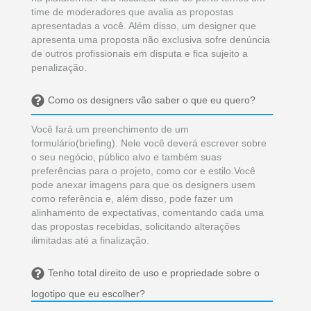
alinhamento de expectativas, comentando cada uma
das propostas recebidas, solicitando alterações
ilimitadas até a finalização.
Tenho total direito de uso e propriedade sobre o
logotipo que eu escolher?
Sim! De acordo com a cláusula 6ª dos nossos Termos
e Serviços, você passa a ter, por meio de acordo de
transferência de titularidade e propriedade intelectual,
total direito e responsabilidade sobre a arte que
escolher
Em quanto tempo meu logotipo fica pronto?
Os projetos na We Do Logos têm um prazo máximo
de finalização de 15 dias, mas tudo vai depender da
sua participação! É muito importante que você
comente as propostas dos designers para que eles
saibam o que está ou não te agradando.Além disso
você tem a opção de contratar um adicional de