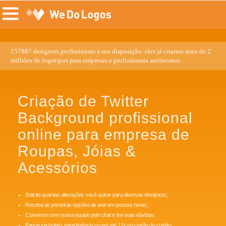
157887 designers profissionais à sua disposição: eles já criaram mais de 2
milhões de logotipos para empresas e profissionais autônomos.
Criação de Twitter
Background profissional
online para empresa de
Roupas, Jóias &
Acessórios
Solicite quantas alterações você quiser para diversos designers;
Receba as primeiras opções de arte em poucas horas;
Converse com nossa equipe pelo chat e tire suas dúvidas;
Pague via boleto, transferência ou em até 12x no cartão de crédito.