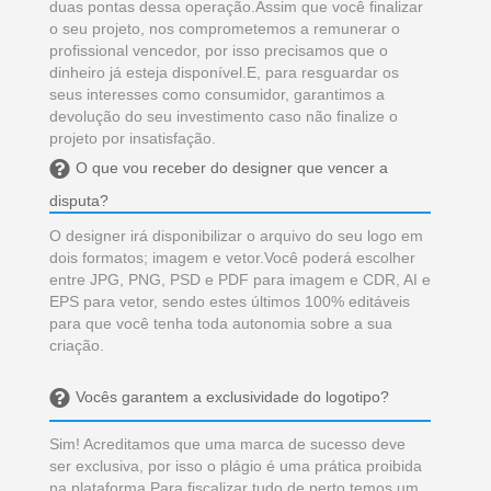
criação.
Vocês garantem a exclusividade do logotipo?
Sim! Acreditamos que uma marca de sucesso deve
ser exclusiva, por isso o plágio é uma prática proibida
na plataforma.Para fiscalizar tudo de perto temos um
time de moderadores que avalia as propostas
apresentadas a você. Além disso, um designer que
apresenta uma proposta não exclusiva sofre denúncia
de outros profissionais em disputa e fica sujeito a
penalização.
Como os designers vão saber o que eu quero?
Você fará um preenchimento de um
formulário(briefing). Nele você deverá escrever sobre
o seu negócio, público alvo e também suas
preferências para o projeto, como cor e estilo.Você
pode anexar imagens para que os designers usem
como referência e, além disso, pode fazer um