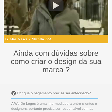
Por que o pagamento precisa ser antecipado?
A We Do Logos é uma intermediadora entre clientes e
designers, portanto precisa ser responsável com as
duas pontas dessa operação.Assim que você finalizar
o seu projeto, nos comprometemos a remunerar o
profissional vencedor, por isso precisamos que o
dinheiro já esteja disponível.E, para resguardar os
seus interesses como consumidor, garantimos a
devolução do seu investimento caso não finalize o
projeto por insatisfação.
O que vou receber do designer que vencer a
disputa?
O designer irá disponibilizar o arquivo do seu logo em
dois formatos; imagem e vetor.Você poderá escolher
entre JPG, PNG, PSD e PDF para imagem e CDR, AI e
EPS para vetor, sendo estes últimos 100% editáveis
para que você tenha toda autonomia sobre a sua