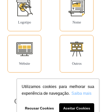
Logotipo
Nome
Website
Outros
Utilizamos cookies para melhorar sua
experiência de navegação.
Saiba mais
Confira milhares de clientes
dentro do seu segmento
Recusar Cookies
Aceitar Cookies