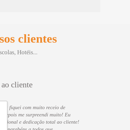
os clientes
olas, Hotéis...
 ao cliente
o eu fiquei com muito receio de
s depois me surpreendi muito! Eu
issional e dedicação total ao cliente!
 os parabéns a todos que