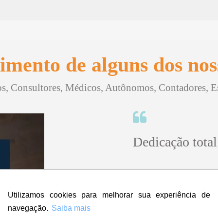
imento de alguns dos noss
, Consultores, Médicos, Autônomos, Contadores, Esc
Dedicação total
"Sinceramente, no iníci
contratar a empresa ma
Utilizamos cookies para melhorar sua experiência de
amei! Super rápido, prof
navegação.
Saiba mais
Eu indico, aprovo e dou