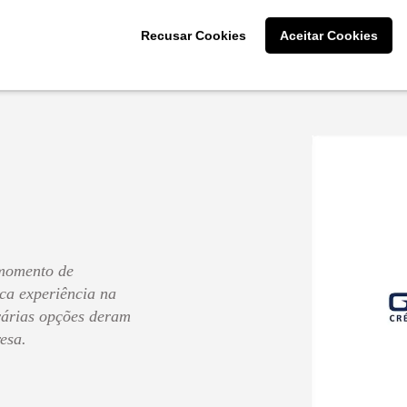
participaram!
Recusar Cookies
Aceitar Cookies
Cliente: Ellen Dias da 
momento de
ca experiência na
 várias opções deram
esa.