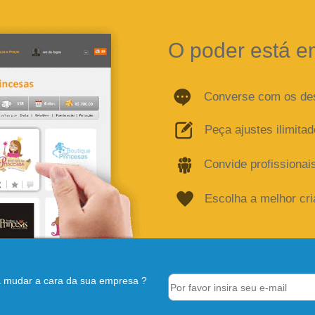
O poder está e
Converse com os de
Peça ajustes ilimita
Convide profissionai
Escolha a melhor cr
 mudar a cara da sua empresa ?