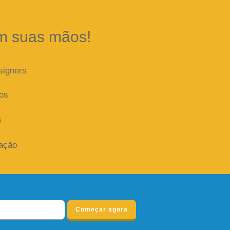
m suas mãos!
signers
dos
s
iação
Começar agora