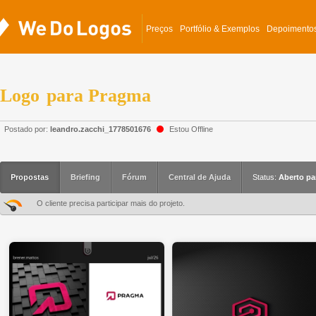
Preços
Portfólio & Exemplos
Depoimento
Logo
para
Pragma
Postado por:
leandro.zacchi_1778501676
Estou Offline
Propostas
Briefing
Fórum
Central de Ajuda
Status:
Aberto pa
O cliente precisa participar mais do projeto.