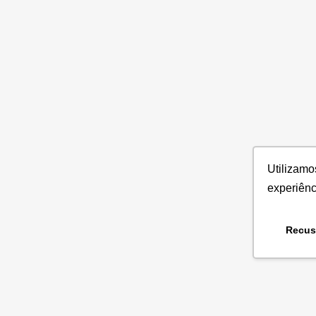
Utiliza
experiên
Recus