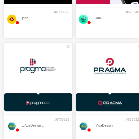
#6733506
#673346
jann
. iamJ .
#6733323
#673332
:: AgaDesign ::
:: AgaDesign ::