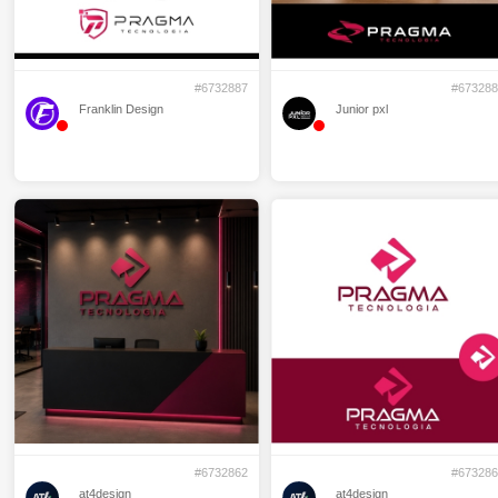
#6732887
#673288
Franklin Design
Junior pxl
#6732862
#673286
at4design
at4design