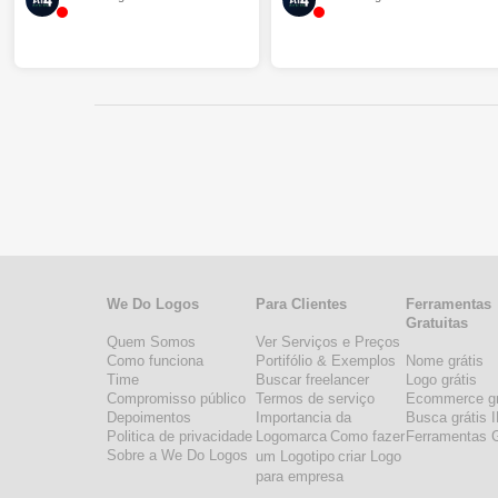
We Do Logos
Para Clientes
Ferramentas
Gratuitas
Quem Somos
Ver Serviços e Preços
Como funciona
Portifólio & Exemplos
Nome grátis
Time
Buscar freelancer
Logo grátis
Compromisso público
Termos de serviço
Ecommerce gr
Depoimentos
Importancia da
Busca grátis 
Politica de privacidade
Logomarca
Como fazer
Ferramentas G
Sobre a We Do Logos
um Logotipo
criar Logo
para empresa