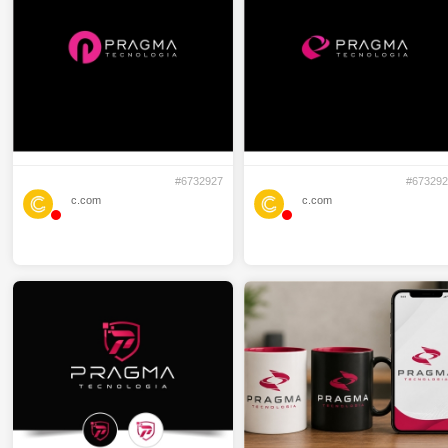
#6732927
#673292
c.com
c.com