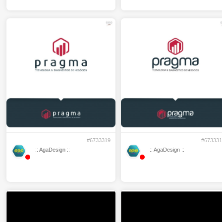
#6733319
#673331
:: AgaDesign ::
:: AgaDesign ::