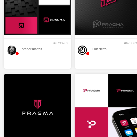
#6733782
#673363
brener.mattos
LuisNetto