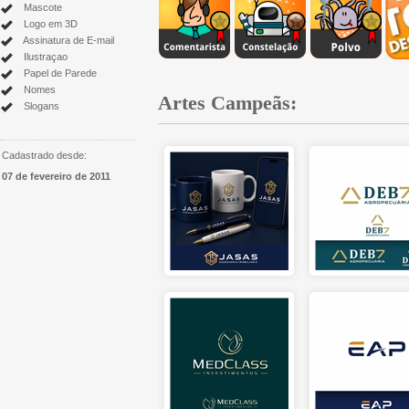
Mascote
Logo em 3D
Assinatura de E-mail
Ilustraçao
Papel de Parede
Nomes
Artes Campeãs:
Slogans
Cadastrado desde:
07 de fevereiro de 2011