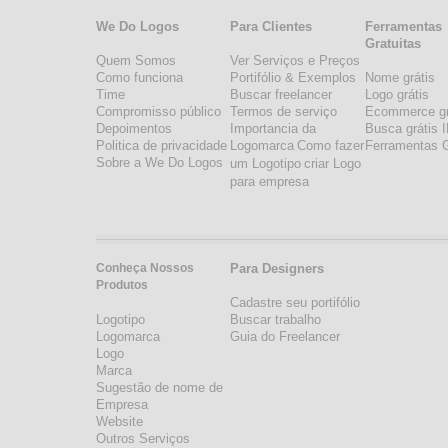
We Do Logos
Para Clientes
Ferramentas
Gratuitas
Quem Somos
Ver Serviços e Preços
Como funciona
Portifólio & Exemplos
Nome grátis
Time
Buscar freelancer
Logo grátis
Compromisso público
Termos de serviço
Ecommerce gr
Depoimentos
Importancia da
Busca grátis 
Politica de privacidade
Logomarca
Como fazer
Ferramentas G
Sobre a We Do Logos
um Logotipo
criar Logo
para empresa
Conheça Nossos
Para Designers
Produtos
Cadastre seu portifólio
Logotipo
Buscar trabalho
Logomarca
Guia do Freelancer
Logo
Marca
Sugestão de nome de
Empresa
Website
Outros Serviços