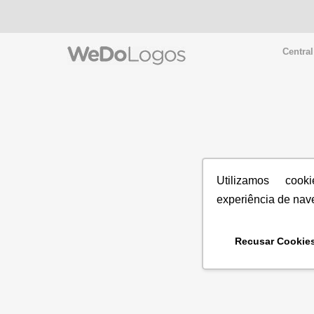
Central
Utilizamos coo
experiência de nav
Recusar Cookie