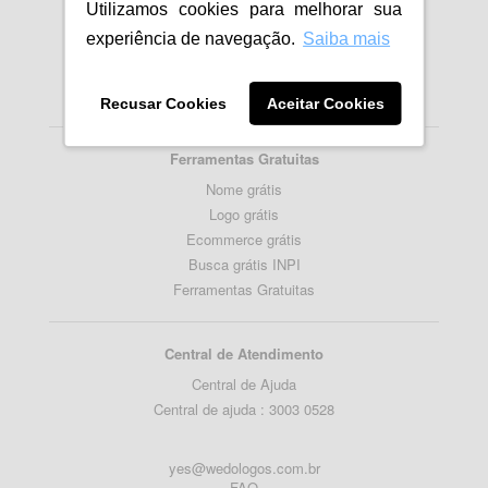
Utilizamos cookies para melhorar sua
Importancia da Logomarca
experiência de navegação.
Saiba mais
Como fazer um Logotipo
Como criar Logo para empresa
Blog
Recusar Cookies
Aceitar Cookies
Ferramentas Gratuitas
Nome grátis
Logo grátis
Ecommerce grátis
Busca grátis INPI
Ferramentas Gratuitas
Central de Atendimento
Central de Ajuda
Central de ajuda : 3003 0528
yes@wedologos.com.br
FAQ