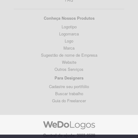
Conheça Nossos Produtos
Logotipo
Logomarca
Logo
Marca
Sugestão de nome de Empresa
Website
Outros Serviços
Para Designers
Cadastre seu portifólio
Buscar trabalho
Guia do Freelancer
Central de ajuda: 3003 0528