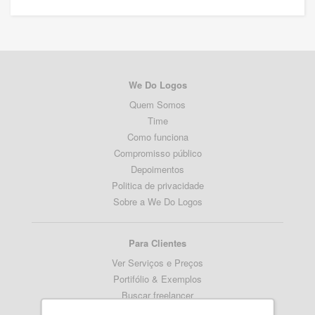
We Do Logos
Quem Somos
Time
Como funciona
Compromisso público
Depoimentos
Politica de privacidade
Sobre a We Do Logos
Para Clientes
Ver Serviços e Preços
Portifólio & Exemplos
Buscar freelancer
Termos de serviço