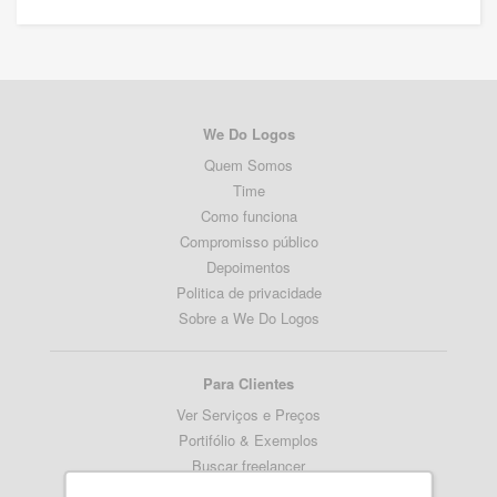
We Do Logos
Quem Somos
Time
Como funciona
Compromisso público
Depoimentos
Politica de privacidade
Sobre a We Do Logos
Para Clientes
Ver Serviços e Preços
Portifólio & Exemplos
Buscar freelancer
Termos de serviço