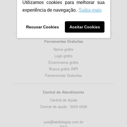
Utilizamos cookies para melhorar sua
Importancia da Logomarca
experiência de navegação.
Saiba mais
Como fazer um Logotipo
Como criar Logo para empresa
Blog
Recusar Cookies
Aceitar Cookies
Ferramentas Gratuitas
Nome grátis
Logo grátis
Ecommerce grátis
Busca grátis INPI
Ferramentas Gratuitas
Central de Atendimento
Central de Ajuda
Central de ajuda : 3003 0528
yes@wedologos.com.br
FAQ