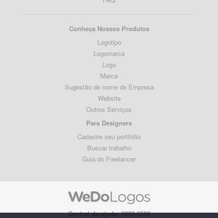
Conheça Nossos Produtos
Logotipo
Logomarca
Logo
Marca
Sugestão de nome de Empresa
Website
Outros Serviços
Para Designers
Cadastre seu portifólio
Buscar trabalho
Guia do Freelancer
Central de ajuda: 3003 0528