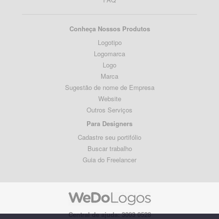
Conheça Nossos Produtos
Logotipo
Logomarca
Logo
Marca
Sugestão de nome de Empresa
Website
Outros Serviços
Para Designers
Cadastre seu portifólio
Buscar trabalho
Guia do Freelancer
Central de ajuda: 3003 0528