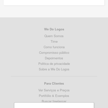
We Do Logos
Quem Somos
Time
Como funciona
Compromisso público
Depoimentos
Politica de privacidade
Sobre a We Do Logos
Para Clientes
Ver Serviços e Preços
Portifólio & Exemplos
Buscar freelancer
Termos de serviço