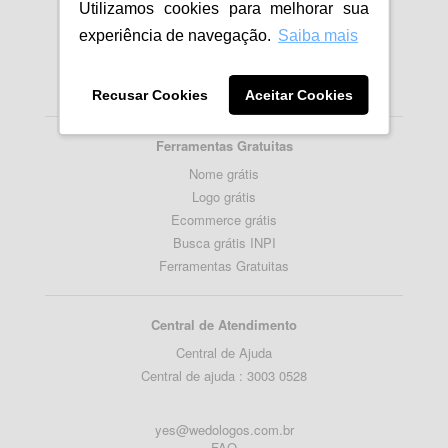
Utilizamos cookies para melhorar sua
Importancia da Logomarca
experiência de navegação.
Saiba mais
Como fazer um Logotipo
Como criar Logo para empresa
Blog
Recusar Cookies
Aceitar Cookies
Ferramentas Gratuitas
Nome grátis
Logo grátis
Ecommerce grátis
Busca grátis INPI
Ferramentas Gratuitas
Central de Atendimento
Central de Ajuda
Central de ajuda : 3003 0528
yes@wedologos.com.br
FAQ