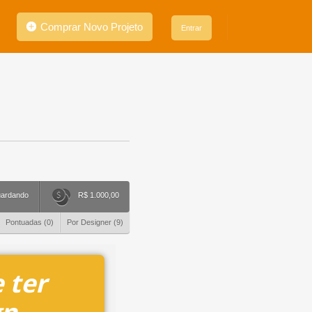
Comprar Novo Projeto
Entrar
ardando
R$ 1.000,00
Pontuadas (
0
)
Por Designer (
9
)
 ter