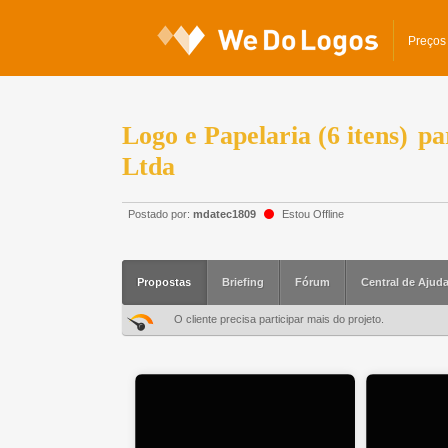
Preços
Logo e Papelaria (6 itens)
pa
Ltda
Postado por:
mdatec1809
Estou Offline
Propostas
Briefing
Fórum
Central de Ajud
O cliente precisa participar mais do projeto.