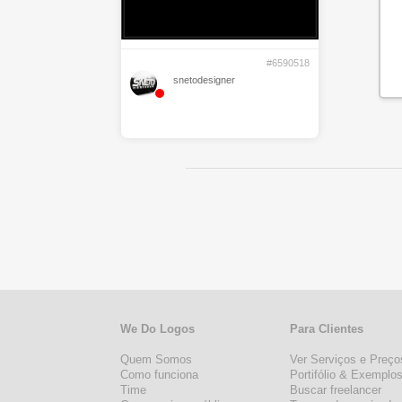
#6590518
snetodesigner
We Do Logos
Para Clientes
Quem Somos
Ver Serviços e Preço
Como funciona
Portifólio & Exemplo
Time
Buscar freelancer