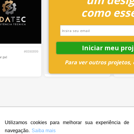
um desi
como ess
Iniciar meu proj
#6590899
#6590816
r pxl
Franklin Design
F
Para ver outros projetos,
Utilizamos cookies para melhorar sua experiência de
navegação.
Saiba mais