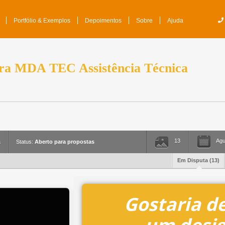
Portfólio & Exemplos
Depoimentos
Sobre
Ajuda
ra
MDA TEC Assistência Técnica
13
Agu
a
Status:
Aberto para propostas
Em Disputa (
13
)
Gostaria de