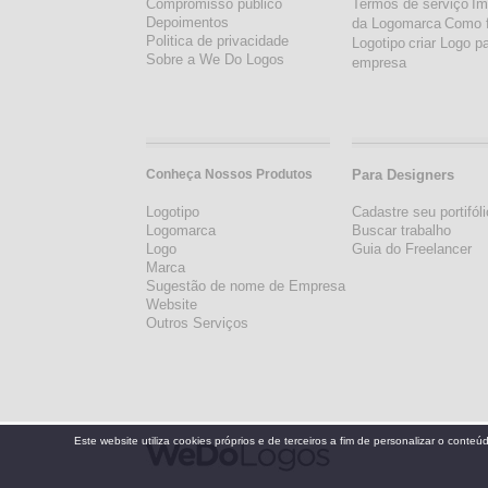
Compromisso público
Termos de serviço
Im
Depoimentos
da Logomarca
Como 
Politica de privacidade
Logotipo
criar Logo p
Sobre a We Do Logos
empresa
Conheça Nossos Produtos
Para Designers
Logotipo
Cadastre seu portifóli
Logomarca
Buscar trabalho
Logo
Guia do Freelancer
Marca
Sugestão de nome de Empresa
Website
Outros Serviços