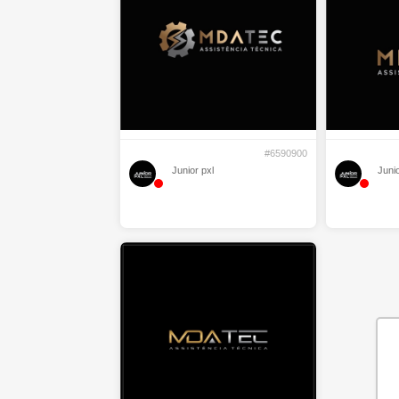
#6590900
Junior pxl
Junio