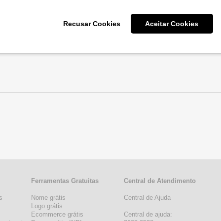
Recusar Cookies
Aceitar Cookies
Ferramentas Gratuitas
Central de Atendimento
s
Nome grátis
Central de Ajuda
s
Logo grátis
Ecommerce grátis
Central de ajuda: