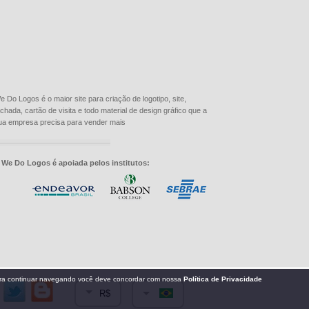
e Do Logos é o maior site para criação de logotipo, site,
achada, cartão de visita e todo material de design gráfico que a
ua empresa precisa para vender mais
 We Do Logos é apoiada pelos institutos:
R$