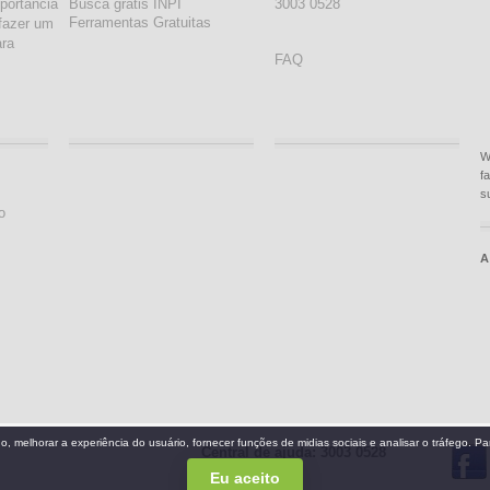
portancia
Busca grátis INPI
3003 0528
Ferramentas Gratuitas
fazer um
ara
FAQ
W
f
s
o
A
Central de ajuda: 3003 0528