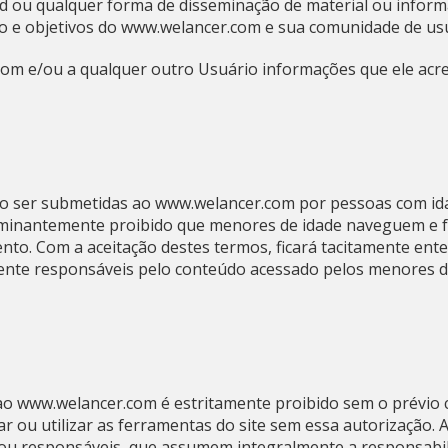
 ou qualquer forma de disseminação de material ou informaç
to e objetivos do www.welancer.com e sua comunidade de us
om e/ou a qualquer outro Usuário informações que ele acre
 ser submetidas ao www.welancer.com por pessoas com idad
rminantemente proibido que menores de idade naveguem e f
to. Com a aceitação destes termos, ficará tacitamente ent
mente responsáveis pelo conteúdo acessado pelos menores d
ao www.welancer.com é estritamente proibido sem o prévio
 ou utilizar as ferramentas do site sem essa autorização. 
s ou responsáveis, que assumem integralmente a responsabi