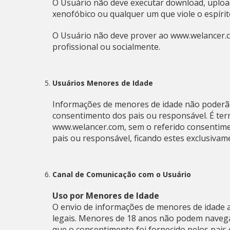
O Usuário não deve executar download, upload
xenofóbico ou qualquer um que viole o espíri
O Usuário não deve prover ao www.welancer.c
profissional ou socialmente.
Usuários Menores de Idade
Informações de menores de idade não poderão
consentimento dos pais ou responsável. É te
www.welancer.com, sem o referido consentimen
pais ou responsável, ficando estes exclusiva
Canal de Comunicação com o Usuário
Uso por Menores de Idade
O envio de informações de menores de idade 
legais. Menores de 18 anos não podem navegar
que o consentimento foi fornecido pelos pai