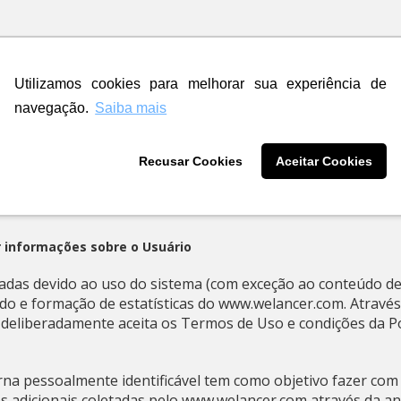
fazer uso das informações armazenadas nos seus bancos de 
tações legais, para dirimir quaisquer disputas, solucionar p
Utilizamos cookies para melhorar sua experiência de
dições da presente Política de Privacidade.
navegação.
Saiba mais
tério, examinar as informações armazenadas nos seus banco
nimos para fins legais e/ou de segurança. Em outra hipóte
a divulgar alguma informação pessoal do Usuário, não hesita
Recusar Cookies
Aceitar Cookies
 www.welancer.com a divulgar estas informações pessoais pa
 informações sobre o Usuário
tradas devido ao uso do sistema (com exceção ao conteúdo 
 e formação de estatísticas do www.welancer.com. Através
eliberadamente aceita os Termos de Uso e condições da Pol
rna pessoalmente identificável tem como objetivo fazer co
 adicionais coletadas pelo www.welancer.com através da an