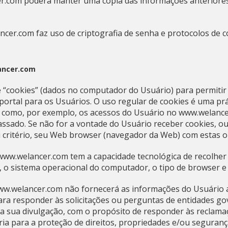
er.com poderá manter uma cópia das informações anteriores
er.com faz uso de criptografia de senha e protocolos de co
ancer.com
e “cookies” (dados no computador do Usuário) para permitir 
ortal para os Usuários. O uso regular de cookies é uma práti
como, por exemplo, os acessos do Usuário no www.welance
sado. Se não for a vontade do Usuário receber cookies, ou
u critério, seu Web browser (navegador da Web) com estas 
www.welancer.com tem a capacidade tecnológica de recolher
, o sistema operacional do computador, o tipo de browser e 
w.welancer.com não fornecerá as informações do Usuário a
ra responder às solicitações ou perguntas de entidades go
a sua divulgação, com o propósito de responder às reclama
ssária para a proteção de direitos, propriedades e/ou segur