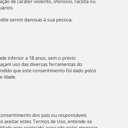
ão de caráter violento, ofensivo, racista ou
uários.
dite serem danosas à sua pessoa,
e inferior a 18 anos, sem o prévio
açam uso das diversas ferramentas do
endido que este consentimento foi dado pelos
e idade.
 consentimento dos pais ou responsáveis
Ao aceitar estes Termos de Uso, entende-se
lidade pelo conteúdo acessado pelos menores.