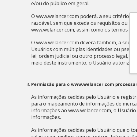
e/ou do público em geral.
O www.welancer.com poderá, a seu critério, 
razoável, sem que exceda os requisitos ou limi
www.welancer.com, assim como os termos e con
O www.welancer.com deverá também, a seu cri
Usuários com múltiplas identidades ou pseudô
lei, ordem judicial ou outro processo legal, 
meio deste instrumento, o Usuário autoriza o
Permissão para o www.welancer.com processar
As informações cedidas pelo Usuário e regis
para o mapeamento de informações de mercado
informações ao www.welancer.com, o Usuário d
informações.
As informações cedidas pelo Usuário que o to
relacionem melhor com os outros. Informações