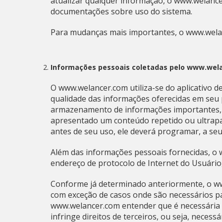
atualizar qualquer informação, o www.welanc
documentações sobre uso do sistema.
Para mudanças mais importantes, o www.welanc
Informações pessoais coletadas pelo www.wel
O www.welancer.com utiliza-se do aplicativo d
qualidade das informações oferecidas em seu p
armazenamento de informações importantes, 
apresentado um conteúdo repetido ou ultrapas
antes de seu uso, ele deverá programar, a se
Além das informações pessoais fornecidas, o 
endereço de protocolo de Internet do Usuário
Conforme já determinado anteriormente, o ww
com exceção de casos onde são necessários pa
www.welancer.com entender que é necessária 
infringe direitos de terceiros, ou seja, nece