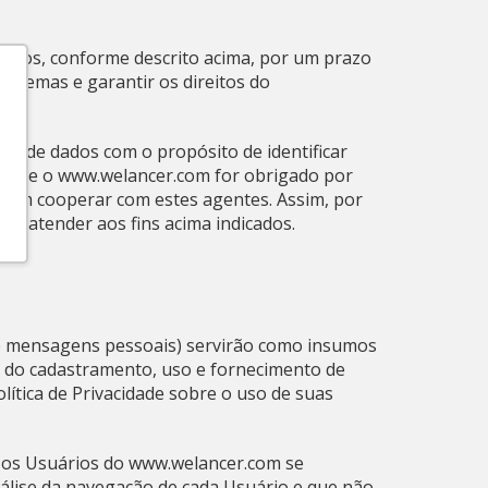
dados, conforme descrito acima, por um prazo
roblemas e garantir os direitos do
s de dados com o propósito de identificar
se, se o www.welancer.com for obrigado por
rá em cooperar com estes agentes. Assim, por
ra atender aos fins acima indicados.
de mensagens pessoais) servirão como insumos
 do cadastramento, uso e fornecimento de
ítica de Privacidade sobre o uso de suas
m os Usuários do www.welancer.com se
álise da navegação de cada Usuário e que não