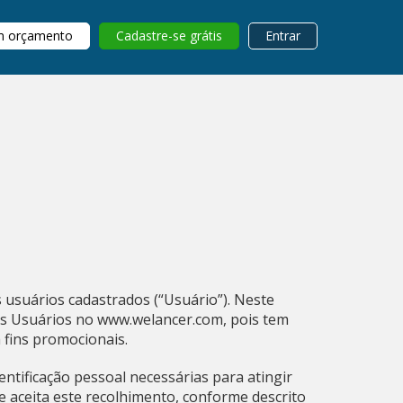
m orçamento
Cadastre-se grátis
Entrar
 usuários cadastrados (“Usuário”). Neste
os Usuários no www.welancer.com, pois tem
 fins promocionais.
ntificação pessoal necessárias para atingir
 e aceita este recolhimento, conforme descrito