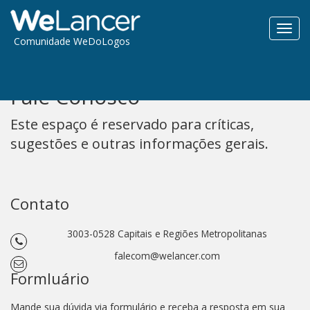
Toggl
Comunidade WeDoLogos
navig
Fale Conosco
Este espaço é reservado para críticas,
sugestões e outras informações gerais.
Contato
3003-0528 Capitais e Regiões Metropolitanas
falecom@welancer.com
Formluário
Mande sua dúvida via formulário e receba a resposta em sua