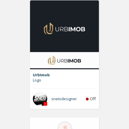
UrbImob
Logo
Off
snetodesigner