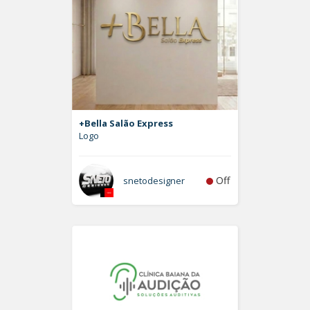
+Bella Salão Express
Logo
Off
snetodesigner