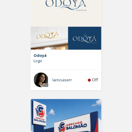
Odoyá
Logo
Off
larissaserr