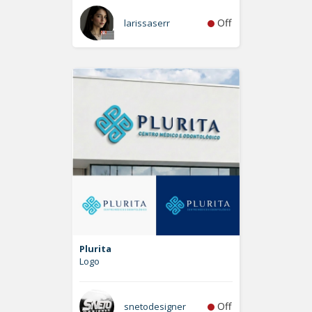
Off
larissaserr
Plurita
Logo
Off
snetodesigner