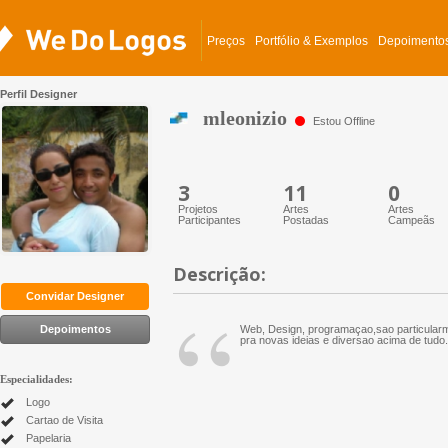
Preços
Portfólio & Exemplos
Depoimento
Perfil Designer
mleonizio
Estou Offline
3
11
0
Projetos
Artes
Artes
Participantes
Postadas
Campeãs
Descrição:
“
Convidar Designer
Depoimentos
Web, Design, programaçao,sao particularme
pra novas ideias e diversao acima de tudo.
Especialidades:
Logo
Cartao de Visita
Papelaria