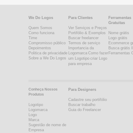
We Do Logos
Para Clientes
Ferramentas
Gratuitas
Quem Somos
Ver Serviços e Preços
Como funciona
Portifólio & Exemplos
Nome grátis
Time
Buscar freelancer
Logo grátis
Compromisso público
Termos de serviço
Ecommerce gr
Depoimentos
Importancia da
Busca grátis 
Politica de privacidade
Logomarca
Como fazer
Ferramentas G
Sobre a We Do Logos
um Logotipo
criar Logo
para empresa
Conheça Nossos
Para Designers
Produtos
Cadastre seu portifólio
Logotipo
Buscar trabalho
Logomarca
Guia do Freelancer
Logo
Marca
Sugestão de nome de
Empresa