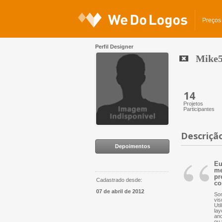
Preços
Perfil Designer
Mike
14
Projetos
Participantes
Descriçã
“
Depoimentos
Eu
me
pr
Cadastrado desde:
co
07 de abril de 2012
Som
vis
Uti
lay
ano
ou 