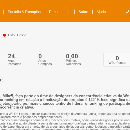
Portfólio & Exemplos
Depoimentos
Sobre
Ajuda
5
Estou Offline
24
0
0,00
0
Artes
Artes
Prêmios
WDL Pontos
Postadas
Campeãs
Recebidos
o:
, Mike5, faço parte do time de designers da concorrência criativa da W
u ranking em relação a finalização de projetos é 12249. Isso significa 
ojetos participo, mais chances tenho de liderar o ranking de participant
ncorrência criativa.
os a We Do Logos, a maior plataforma de design da América Latina, especializada na const
ual para micro e pequenos empreendedores.
lizamos a metodologia chamada de Concorrência Criativa, onde vários designers profissio
outs à avaliação do cliente, a partir de um formulário (briefing) cadastrado na nossa plataf
s de experiência em criação de diversos tipos de layout tais como: logotipo, papelaria (cartão
virtual, papel timbrado, pasta, envelope etc), embalagem, rótulo, folder, panfleto, layout de mí