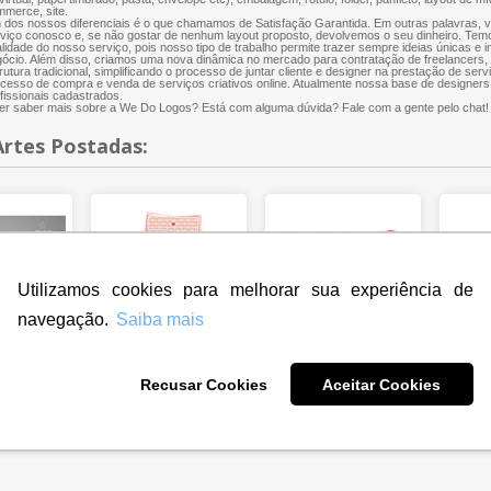
merce, site.
dos nossos diferenciais é o que chamamos de Satisfação Garantida. Em outras palavras, 
viço conosco e, se não gostar de nenhum layout proposto, devolvemos o seu dinheiro. Te
lidade do nosso serviço, pois nosso tipo de trabalho permite trazer sempre ideias únicas e 
ócio. Além disso, criamos uma nova dinâmica no mercado para contratação de freelancers
rutura tradicional, simplificando o processo de juntar cliente e designer na prestação de servi
cesso de compra e venda de serviços criativos online. Atualmente nossa base de designers
fissionais cadastrados.
r saber mais sobre a We Do Logos? Está com alguma dúvida? Fale com a gente pelo chat!
Artes Postadas:
Utilizamos cookies para melhorar sua experiência de
navegação.
Saiba mais
Recusar Cookies
Aceitar Cookies