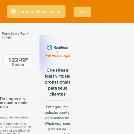
Comprar Novo Projeto
Entrar
Posição no Rank:
12249º
12249
º
Ranking
e Do Logos e o
que quanto mais
es da
rução de identidade
nais submetem seus
orma. Temos mais de 10
 de visita tradicional
dias sociais, e-