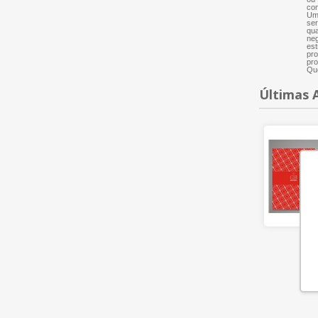
com
Um 
ser
qua
neg
est
pro
pro
Que
Últimas 