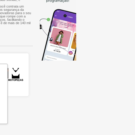
você contrata um
mos segurança da
inovadoras para o seu
, que rompe com a
ços, facilitando o
 é de mais de 140 mil