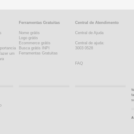
Ferramentas Gratuitas
Central de Atendimento
s
Nome grátis
Central de Ajuda
s
Logo grátis
Ecommerce grátis
Central de ajuda:
portancia
Busca grátis INPI
3003 0528
Ferramentas Gratuitas
fazer um
ara
FAQ
W
f
s
o
A