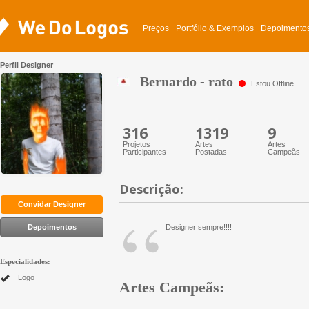
Preços
Portfólio & Exemplos
Depoimento
Perfil Designer
Bernardo - rato
Estou Offline
316
1319
9
Projetos
Artes
Artes
Participantes
Postadas
Campeãs
Descrição:
“
Convidar Designer
Depoimentos
Designer sempre!!!!
Especialidades:
Logo
Artes Campeãs: