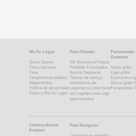
We Do Logos
Para Clientes
Ferramentas
Gratuitas
Quem Somos
Ver Serviços e Preços
Como funciona
Portifólio & Exemplos
Nome grátis
Time
Buscar freelancer
Logo grátis
Compromisso público
Termos de serviço
Ecommerce gr
Depoimentos
Importancia da
Busca grátis 
Politica de privacidade
Logomarca
Como fazer
Ferramentas G
Sobre a We Do Logos
um Logotipo
criar Logo
para empresa
Conheça Nossos
Para Designers
Produtos
Cadastre seu portifólio